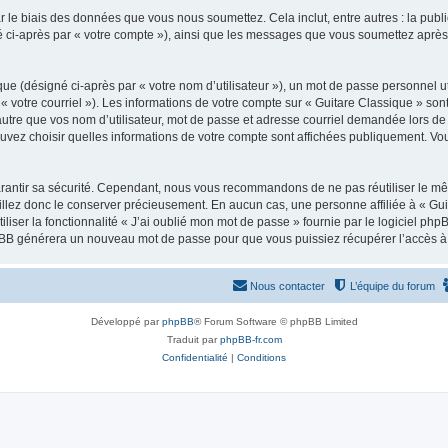
 le biais des données que vous nous soumettez. Cela inclut, entre autres : la publ
gné ci-après par « votre compte »), ainsi que les messages que vous soumettez apr
ue (désigné ci-après par « votre nom d’utilisateur »), un mot de passe personnel ut
 « votre courriel »). Les informations de votre compte sur « Guitare Classique » son
tre que vos nom d’utilisateur, mot de passe et adresse courriel demandée lors de l’
ouvez choisir quelles informations de votre compte sont affichées publiquement. Vo
rantir sa sécurité. Cependant, nous vous recommandons de ne pas réutiliser le mêm
illez donc le conserver précieusement. En aucun cas, une personne affiliée à « Guit
iliser la fonctionnalité « J’ai oublié mon mot de passe » fournie par le logiciel
l phpBB générera un nouveau mot de passe pour que vous puissiez récupérer l’accès à
Nous contacter
L’équipe du forum
Développé par
phpBB
® Forum Software © phpBB Limited
Traduit par
phpBB-fr.com
Confidentialité
|
Conditions