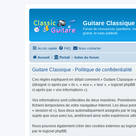
Guitare Classique
Forum de ressources (partitions, mu
gratuit, et sans publicité.
Accès rapide
FAQ
Nous contacter
Accueil
Portail
Index du forum
Guitare Classique - Politique de confidentialité
Ces règles expliquent en détail comment « Guitare Classique » et
(désigné ci-après par « ils », « eux », « leur », « logiciel php
ci-après par « vos informations »).
Vos informations sont collectées de deux manières. Premièrement
fichiers temporaires de votre navigateur Internet. Les deux prem
« session-id »), tous deux automatiquement assignés par le logi
sujets que vous avez lus, améliorant ainsi votre expérience utili
Nous pouvons également créer des cookies externes au logicie
par le logiciel phpBB.