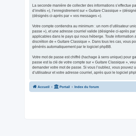
La seconde manière de collecter des informations s’effectue par
d’invités »), l’enregistrement sur « Guitare Classique » (dési
(désignés ci-après par « vos messages »).
Votre compte contiendra au minimum : un nom d’utilisateur uniq
passe »), et une adresse courriel valide (désignée ci-après par
applicables dans le pays qui nous héberge. Toute information au
discrétion de « Guitare Classique ». Dans tous les cas, vous p
générés automatiquement par le logiciel phpBB.
Votre mot de passe est chiffré (hachage à sens unique) pour ga
passe est la clé de votre compte sur « Guitare Classique », veu
demander votre mot de passe. Si vous l’oubliez, vous pouvez ut
d’utilisateur et votre adresse courriel, après quoi le logicie
Accueil
Portail
Index du forum