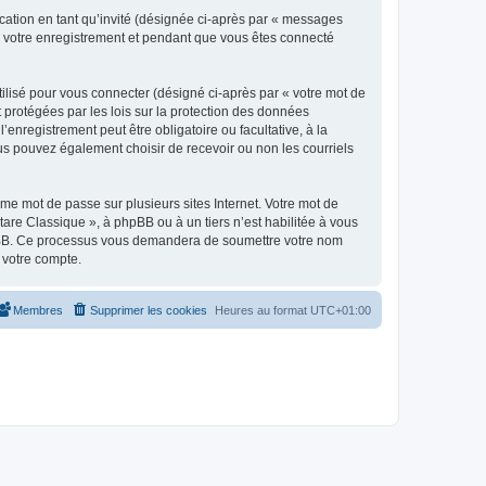
ication en tant qu’invité (désignée ci-après par « messages
ès votre enregistrement et pendant que vous êtes connecté
ilisé pour vous connecter (désigné ci-après par « votre mot de
t protégées par les lois sur la protection des données
enregistrement peut être obligatoire ou facultative, à la
us pouvez également choisir de recevoir ou non les courriels
e mot de passe sur plusieurs sites Internet. Votre mot de
are Classique », à phpBB ou à un tiers n’est habilitée à vous
 phpBB. Ce processus vous demandera de soumettre votre nom
 votre compte.
Membres
Supprimer les cookies
Heures au format
UTC+01:00