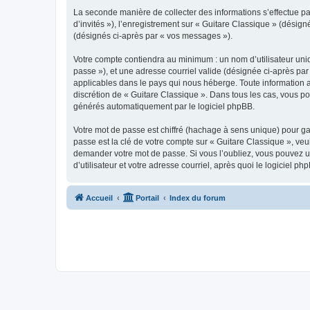
La seconde manière de collecter des informations s’effectue par
d’invités »), l’enregistrement sur « Guitare Classique » (dési
(désignés ci-après par « vos messages »).
Votre compte contiendra au minimum : un nom d’utilisateur uniq
passe »), et une adresse courriel valide (désignée ci-après par
applicables dans le pays qui nous héberge. Toute information au
discrétion de « Guitare Classique ». Dans tous les cas, vous p
générés automatiquement par le logiciel phpBB.
Votre mot de passe est chiffré (hachage à sens unique) pour ga
passe est la clé de votre compte sur « Guitare Classique », veu
demander votre mot de passe. Si vous l’oubliez, vous pouvez ut
d’utilisateur et votre adresse courriel, après quoi le logicie
Accueil
Portail
Index du forum