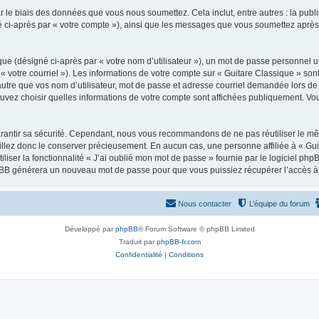
 le biais des données que vous nous soumettez. Cela inclut, entre autres : la publ
gné ci-après par « votre compte »), ainsi que les messages que vous soumettez apr
ue (désigné ci-après par « votre nom d’utilisateur »), un mot de passe personnel ut
 « votre courriel »). Les informations de votre compte sur « Guitare Classique » son
tre que vos nom d’utilisateur, mot de passe et adresse courriel demandée lors de l’
ouvez choisir quelles informations de votre compte sont affichées publiquement. Vo
rantir sa sécurité. Cependant, nous vous recommandons de ne pas réutiliser le mêm
illez donc le conserver précieusement. En aucun cas, une personne affiliée à « Guit
iliser la fonctionnalité « J’ai oublié mon mot de passe » fournie par le logiciel
l phpBB générera un nouveau mot de passe pour que vous puissiez récupérer l’accès à
Nous contacter
L’équipe du forum
Développé par
phpBB
® Forum Software © phpBB Limited
Traduit par
phpBB-fr.com
Confidentialité
|
Conditions