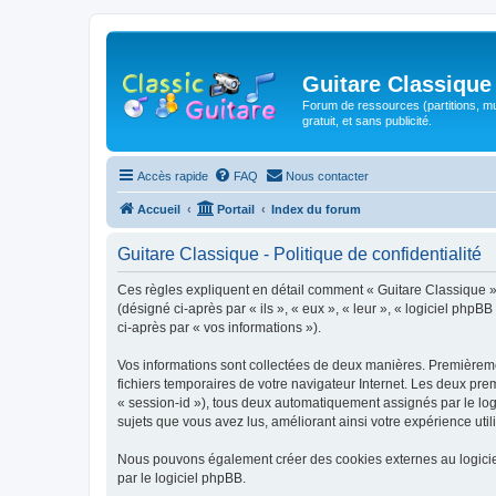
Guitare Classique
Forum de ressources (partitions, mu
gratuit, et sans publicité.
Accès rapide
FAQ
Nous contacter
Accueil
Portail
Index du forum
Guitare Classique - Politique de confidentialité
Ces règles expliquent en détail comment « Guitare Classique » et
(désigné ci-après par « ils », « eux », « leur », « logiciel php
ci-après par « vos informations »).
Vos informations sont collectées de deux manières. Premièrement
fichiers temporaires de votre navigateur Internet. Les deux prem
« session-id »), tous deux automatiquement assignés par le logi
sujets que vous avez lus, améliorant ainsi votre expérience utili
Nous pouvons également créer des cookies externes au logicie
par le logiciel phpBB.