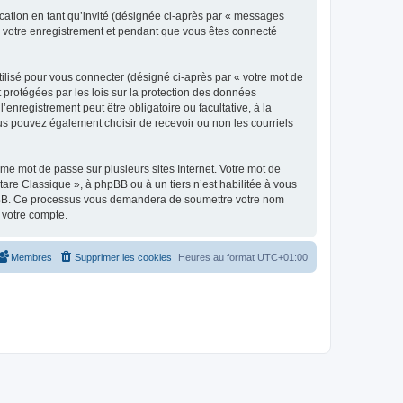
ication en tant qu’invité (désignée ci-après par « messages
ès votre enregistrement et pendant que vous êtes connecté
ilisé pour vous connecter (désigné ci-après par « votre mot de
t protégées par les lois sur la protection des données
enregistrement peut être obligatoire ou facultative, à la
us pouvez également choisir de recevoir ou non les courriels
e mot de passe sur plusieurs sites Internet. Votre mot de
are Classique », à phpBB ou à un tiers n’est habilitée à vous
 phpBB. Ce processus vous demandera de soumettre votre nom
 votre compte.
Membres
Supprimer les cookies
Heures au format
UTC+01:00