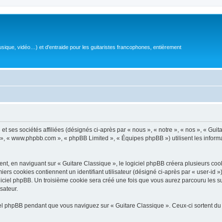
sique, vidéo…) et d'entraide pour les guitaristes francophones, entièrement
 ses sociétés affiliées (désignés ci-après par « nous », « notre », « nos », « Guit
BB », « www.phpbb.com », « phpBB Limited », « Équipes phpBB ») utilisent les informat
, en naviguant sur « Guitare Classique », le logiciel phpBB créera plusieurs cookie
iers cookies contiennent un identifiant utilisateur (désigné ci-après par « user-id 
ciel phpBB. Un troisième cookie sera créé une fois que vous aurez parcouru les suj
sateur.
l phpBB pendant que vous naviguez sur « Guitare Classique ». Ceux-ci sortent du