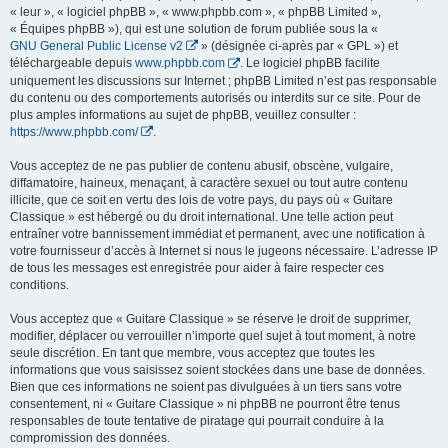
« leur », « logiciel phpBB », « www.phpbb.com », « phpBB Limited »,
« Équipes phpBB »), qui est une solution de forum publiée sous la «
GNU General Public License v2
» (désignée ci-après par « GPL ») et
téléchargeable depuis
www.phpbb.com
. Le logiciel phpBB facilite
uniquement les discussions sur Internet ; phpBB Limited n’est pas responsable
du contenu ou des comportements autorisés ou interdits sur ce site. Pour de
plus amples informations au sujet de phpBB, veuillez consulter :
https://www.phpbb.com/
.
Vous acceptez de ne pas publier de contenu abusif, obscène, vulgaire,
diffamatoire, haineux, menaçant, à caractère sexuel ou tout autre contenu
illicite, que ce soit en vertu des lois de votre pays, du pays où « Guitare
Classique » est hébergé ou du droit international. Une telle action peut
entraîner votre bannissement immédiat et permanent, avec une notification à
votre fournisseur d’accès à Internet si nous le jugeons nécessaire. L’adresse IP
de tous les messages est enregistrée pour aider à faire respecter ces
conditions.
Vous acceptez que « Guitare Classique » se réserve le droit de supprimer,
modifier, déplacer ou verrouiller n’importe quel sujet à tout moment, à notre
seule discrétion. En tant que membre, vous acceptez que toutes les
informations que vous saisissez soient stockées dans une base de données.
Bien que ces informations ne soient pas divulguées à un tiers sans votre
consentement, ni « Guitare Classique » ni phpBB ne pourront être tenus
responsables de toute tentative de piratage qui pourrait conduire à la
compromission des données.