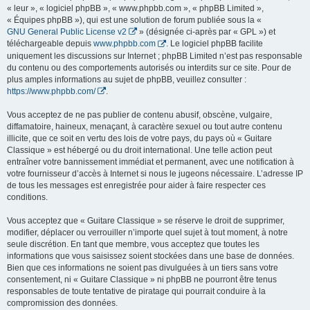
« leur », « logiciel phpBB », « www.phpbb.com », « phpBB Limited »,
« Équipes phpBB »), qui est une solution de forum publiée sous la «
GNU General Public License v2
» (désignée ci-après par « GPL ») et
téléchargeable depuis
www.phpbb.com
. Le logiciel phpBB facilite
uniquement les discussions sur Internet ; phpBB Limited n’est pas responsable
du contenu ou des comportements autorisés ou interdits sur ce site. Pour de
plus amples informations au sujet de phpBB, veuillez consulter :
https://www.phpbb.com/
.
Vous acceptez de ne pas publier de contenu abusif, obscène, vulgaire,
diffamatoire, haineux, menaçant, à caractère sexuel ou tout autre contenu
illicite, que ce soit en vertu des lois de votre pays, du pays où « Guitare
Classique » est hébergé ou du droit international. Une telle action peut
entraîner votre bannissement immédiat et permanent, avec une notification à
votre fournisseur d’accès à Internet si nous le jugeons nécessaire. L’adresse IP
de tous les messages est enregistrée pour aider à faire respecter ces
conditions.
Vous acceptez que « Guitare Classique » se réserve le droit de supprimer,
modifier, déplacer ou verrouiller n’importe quel sujet à tout moment, à notre
seule discrétion. En tant que membre, vous acceptez que toutes les
informations que vous saisissez soient stockées dans une base de données.
Bien que ces informations ne soient pas divulguées à un tiers sans votre
consentement, ni « Guitare Classique » ni phpBB ne pourront être tenus
responsables de toute tentative de piratage qui pourrait conduire à la
compromission des données.