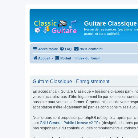
Guitare Classique
Forum de ressources (partitions, mu
gratuit, et sans publicité.
Accès rapide
FAQ
Nous contacter
Accueil
Portail
Index du forum
Guitare Classique - Enregistrement
En accédant à « Guitare Classique » (désigné ci-après par « nous
vous n’acceptez pas d’être légalement lié par toutes ces condit
possible pour vous en informer. Cependant, il est de votre respo
acceptation d’être légalement lié par les conditions mises à jou
Nos forums sont propulsés par phpBB (désigné ci-après par « il
la «
GNU General Public License v2
» (désignée ci-après pa
pas responsable du contenu ou des comportements autorisés ou i