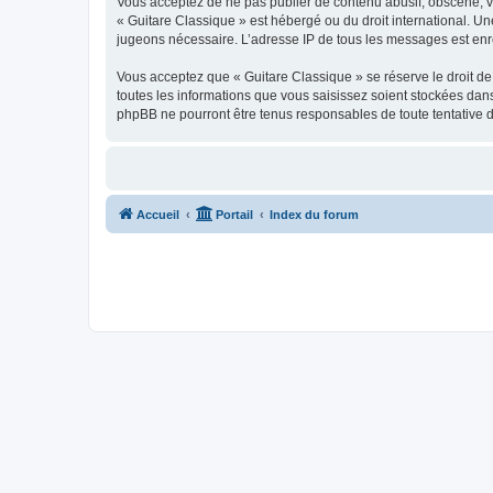
Vous acceptez de ne pas publier de contenu abusif, obscène, vul
« Guitare Classique » est hébergé ou du droit international. Un
jugeons nécessaire. L’adresse IP de tous les messages est enre
Vous acceptez que « Guitare Classique » se réserve le droit de 
toutes les informations que vous saisissez soient stockées dan
phpBB ne pourront être tenus responsables de toute tentative 
Accueil
Portail
Index du forum