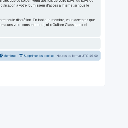
icite, que ce soit en vertu des lois de votre pays, du pays où
ification à votre fournisseur d’accès à Internet si nous le
 notre seule discrétion. En tant que membre, vous acceptez que
ers sans votre consentement, ni « Guitare Classique » ni
Membres
Supprimer les cookies
Heures au format
UTC+01:00