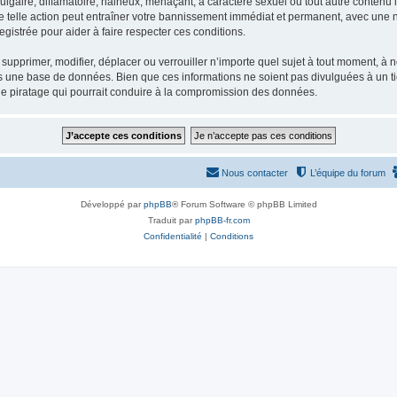
gaire, diffamatoire, haineux, menaçant, à caractère sexuel ou tout autre contenu ill
e telle action peut entraîner votre bannissement immédiat et permanent, avec une not
gistrée pour aider à faire respecter ces conditions.
supprimer, modifier, déplacer ou verrouiller n’importe quel sujet à tout moment, à
s une base de données. Bien que ces informations ne soient pas divulguées à un ti
de piratage qui pourrait conduire à la compromission des données.
Nous contacter
L’équipe du forum
Développé par
phpBB
® Forum Software © phpBB Limited
Traduit par
phpBB-fr.com
Confidentialité
|
Conditions