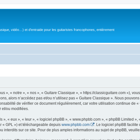
sique, vidéo…) et d'entraide pour les guitaristes francophones, entièrement
 », « notre », « nos », « Guitare Classique », « https://classicguitare.com »), vous
ions, alors n’accédez pas et/ou n’utilisez pas « Guitare Classique ». Nous pouvons 
nsabilité de vérifier ce document régulièrement, car votre utilisation continue de «
r et/ou modifiées.
s », « eux », « leur », « logiciel phpBB », « www.phpbb.com », « phpBB Limited »,
r « GPL ») et téléchargeable depuis
www.phpbb.com
. Le logiciel phpBB facilit
nterdits sur ce site. Pour de plus amples informations au sujet de phpBB, veuille