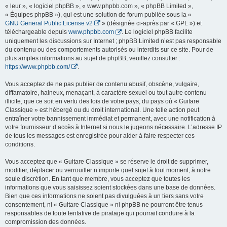
« leur », « logiciel phpBB », « www.phpbb.com », « phpBB Limited »,
« Équipes phpBB »), qui est une solution de forum publiée sous la «
GNU General Public License v2
» (désignée ci-après par « GPL ») et
téléchargeable depuis
www.phpbb.com
. Le logiciel phpBB facilite
uniquement les discussions sur Internet ; phpBB Limited n’est pas responsable
du contenu ou des comportements autorisés ou interdits sur ce site. Pour de
plus amples informations au sujet de phpBB, veuillez consulter :
https://www.phpbb.com/
.
Vous acceptez de ne pas publier de contenu abusif, obscène, vulgaire,
diffamatoire, haineux, menaçant, à caractère sexuel ou tout autre contenu
illicite, que ce soit en vertu des lois de votre pays, du pays où « Guitare
Classique » est hébergé ou du droit international. Une telle action peut
entraîner votre bannissement immédiat et permanent, avec une notification à
votre fournisseur d’accès à Internet si nous le jugeons nécessaire. L’adresse IP
de tous les messages est enregistrée pour aider à faire respecter ces
conditions.
Vous acceptez que « Guitare Classique » se réserve le droit de supprimer,
modifier, déplacer ou verrouiller n’importe quel sujet à tout moment, à notre
seule discrétion. En tant que membre, vous acceptez que toutes les
informations que vous saisissez soient stockées dans une base de données.
Bien que ces informations ne soient pas divulguées à un tiers sans votre
consentement, ni « Guitare Classique » ni phpBB ne pourront être tenus
responsables de toute tentative de piratage qui pourrait conduire à la
compromission des données.