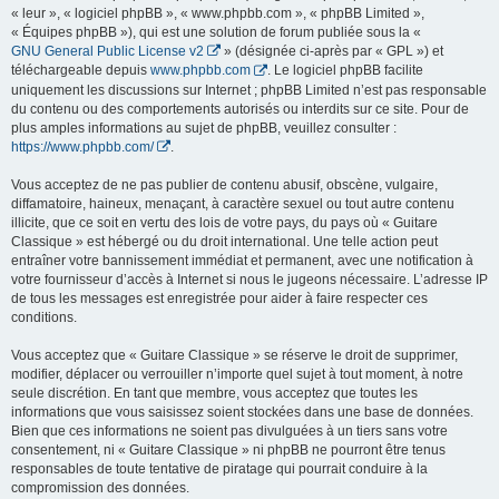
« leur », « logiciel phpBB », « www.phpbb.com », « phpBB Limited »,
« Équipes phpBB »), qui est une solution de forum publiée sous la «
GNU General Public License v2
» (désignée ci-après par « GPL ») et
téléchargeable depuis
www.phpbb.com
. Le logiciel phpBB facilite
uniquement les discussions sur Internet ; phpBB Limited n’est pas responsable
du contenu ou des comportements autorisés ou interdits sur ce site. Pour de
plus amples informations au sujet de phpBB, veuillez consulter :
https://www.phpbb.com/
.
Vous acceptez de ne pas publier de contenu abusif, obscène, vulgaire,
diffamatoire, haineux, menaçant, à caractère sexuel ou tout autre contenu
illicite, que ce soit en vertu des lois de votre pays, du pays où « Guitare
Classique » est hébergé ou du droit international. Une telle action peut
entraîner votre bannissement immédiat et permanent, avec une notification à
votre fournisseur d’accès à Internet si nous le jugeons nécessaire. L’adresse IP
de tous les messages est enregistrée pour aider à faire respecter ces
conditions.
Vous acceptez que « Guitare Classique » se réserve le droit de supprimer,
modifier, déplacer ou verrouiller n’importe quel sujet à tout moment, à notre
seule discrétion. En tant que membre, vous acceptez que toutes les
informations que vous saisissez soient stockées dans une base de données.
Bien que ces informations ne soient pas divulguées à un tiers sans votre
consentement, ni « Guitare Classique » ni phpBB ne pourront être tenus
responsables de toute tentative de piratage qui pourrait conduire à la
compromission des données.