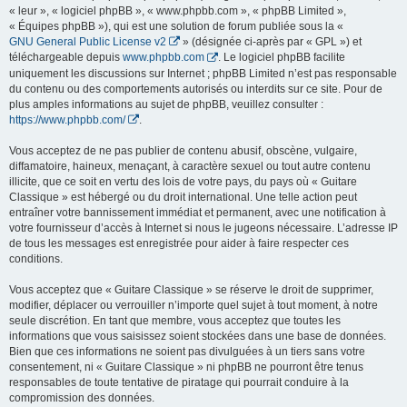
« leur », « logiciel phpBB », « www.phpbb.com », « phpBB Limited »,
« Équipes phpBB »), qui est une solution de forum publiée sous la «
GNU General Public License v2
» (désignée ci-après par « GPL ») et
téléchargeable depuis
www.phpbb.com
. Le logiciel phpBB facilite
uniquement les discussions sur Internet ; phpBB Limited n’est pas responsable
du contenu ou des comportements autorisés ou interdits sur ce site. Pour de
plus amples informations au sujet de phpBB, veuillez consulter :
https://www.phpbb.com/
.
Vous acceptez de ne pas publier de contenu abusif, obscène, vulgaire,
diffamatoire, haineux, menaçant, à caractère sexuel ou tout autre contenu
illicite, que ce soit en vertu des lois de votre pays, du pays où « Guitare
Classique » est hébergé ou du droit international. Une telle action peut
entraîner votre bannissement immédiat et permanent, avec une notification à
votre fournisseur d’accès à Internet si nous le jugeons nécessaire. L’adresse IP
de tous les messages est enregistrée pour aider à faire respecter ces
conditions.
Vous acceptez que « Guitare Classique » se réserve le droit de supprimer,
modifier, déplacer ou verrouiller n’importe quel sujet à tout moment, à notre
seule discrétion. En tant que membre, vous acceptez que toutes les
informations que vous saisissez soient stockées dans une base de données.
Bien que ces informations ne soient pas divulguées à un tiers sans votre
consentement, ni « Guitare Classique » ni phpBB ne pourront être tenus
responsables de toute tentative de piratage qui pourrait conduire à la
compromission des données.