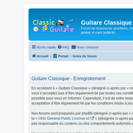
Guitare Classique
Forum de ressources (partitions, mu
gratuit, et sans publicité.
Accès rapide
FAQ
Nous contacter
Accueil
Portail
Index du forum
Guitare Classique - Enregistrement
En accédant à « Guitare Classique » (désigné ci-après par « nous
vous n’acceptez pas d’être légalement lié par toutes ces condit
possible pour vous en informer. Cependant, il est de votre respo
acceptation d’être légalement lié par les conditions mises à jou
Nos forums sont propulsés par phpBB (désigné ci-après par « il
la «
GNU General Public License v2
» (désignée ci-après pa
pas responsable du contenu ou des comportements autorisés ou i