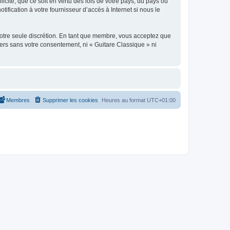
icite, que ce soit en vertu des lois de votre pays, du pays où
ification à votre fournisseur d’accès à Internet si nous le
 notre seule discrétion. En tant que membre, vous acceptez que
ers sans votre consentement, ni « Guitare Classique » ni
Membres
Supprimer les cookies
Heures au format
UTC+01:00