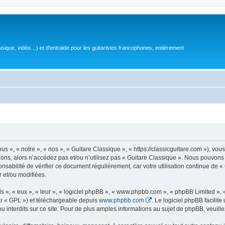
sique, vidéo…) et d'entraide pour les guitaristes francophones, entièrement
 », « notre », « nos », « Guitare Classique », « https://classicguitare.com »), vous
ions, alors n’accédez pas et/ou n’utilisez pas « Guitare Classique ». Nous pouvons 
nsabilité de vérifier ce document régulièrement, car votre utilisation continue de «
r et/ou modifiées.
s », « eux », « leur », « logiciel phpBB », « www.phpbb.com », « phpBB Limited »,
r « GPL ») et téléchargeable depuis
www.phpbb.com
. Le logiciel phpBB facilit
nterdits sur ce site. Pour de plus amples informations au sujet de phpBB, veuille