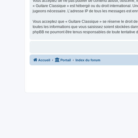
Vous acceptez de ne pas publier de contenu abusif, obscène, vul
« Guitare Classique » est hébergé ou du droit international. Un
jugeons nécessaire. L’adresse IP de tous les messages est enre
Vous acceptez que « Guitare Classique » se réserve le droit de 
toutes les informations que vous saisissez soient stockées dan
phpBB ne pourront être tenus responsables de toute tentative 
Accueil
Portail
Index du forum