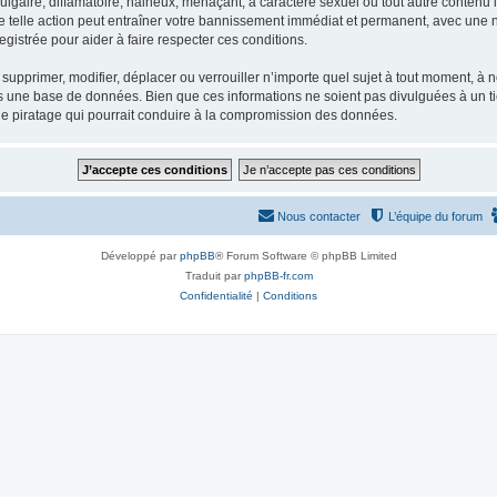
gaire, diffamatoire, haineux, menaçant, à caractère sexuel ou tout autre contenu ill
e telle action peut entraîner votre bannissement immédiat et permanent, avec une not
gistrée pour aider à faire respecter ces conditions.
supprimer, modifier, déplacer ou verrouiller n’importe quel sujet à tout moment, à
s une base de données. Bien que ces informations ne soient pas divulguées à un ti
de piratage qui pourrait conduire à la compromission des données.
Nous contacter
L’équipe du forum
Développé par
phpBB
® Forum Software © phpBB Limited
Traduit par
phpBB-fr.com
Confidentialité
|
Conditions