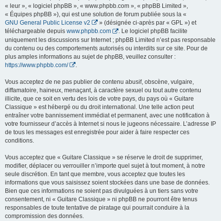
« leur », « logiciel phpBB », « www.phpbb.com », « phpBB Limited »,
« Équipes phpBB »), qui est une solution de forum publiée sous la «
GNU General Public License v2
» (désignée ci-après par « GPL ») et
téléchargeable depuis
www.phpbb.com
. Le logiciel phpBB facilite
uniquement les discussions sur Internet ; phpBB Limited n’est pas responsable
du contenu ou des comportements autorisés ou interdits sur ce site. Pour de
plus amples informations au sujet de phpBB, veuillez consulter :
https://www.phpbb.com/
.
Vous acceptez de ne pas publier de contenu abusif, obscène, vulgaire,
diffamatoire, haineux, menaçant, à caractère sexuel ou tout autre contenu
illicite, que ce soit en vertu des lois de votre pays, du pays où « Guitare
Classique » est hébergé ou du droit international. Une telle action peut
entraîner votre bannissement immédiat et permanent, avec une notification à
votre fournisseur d’accès à Internet si nous le jugeons nécessaire. L’adresse IP
de tous les messages est enregistrée pour aider à faire respecter ces
conditions.
Vous acceptez que « Guitare Classique » se réserve le droit de supprimer,
modifier, déplacer ou verrouiller n’importe quel sujet à tout moment, à notre
seule discrétion. En tant que membre, vous acceptez que toutes les
informations que vous saisissez soient stockées dans une base de données.
Bien que ces informations ne soient pas divulguées à un tiers sans votre
consentement, ni « Guitare Classique » ni phpBB ne pourront être tenus
responsables de toute tentative de piratage qui pourrait conduire à la
compromission des données.