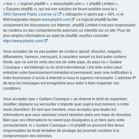
« leur », « logiciel phpBB », « www.phpbb.com », « phpBB Limited »,
« Équipes phpBB »), qui est une solution de forum publiée sous la «
GNU General Public License v2
» (désignée ci-après par « GPL ») et
téléchargeable depuis
www.phpbb.com
. Le logiciel phpBB facilite
uniquement les discussions sur Internet ; phpBB Limited n’est pas responsable
du contenu ou des comportements autorisés ou interdits sur ce site. Pour de
plus amples informations au sujet de phpBB, veuillez consulter :
https://www.phpbb.com/
.
Vous acceptez de ne pas publier de contenu abusif, obscène, vulgaire,
diffamatoire, haineux, menaçant, à caractère sexuel ou tout autre contenu
illicite, que ce soit en vertu des lois de votre pays, du pays où « Guitare
Classique » est hébergé ou du droit international. Une telle action peut
entraîner votre bannissement immédiat et permanent, avec une notification à
votre fournisseur d’accès à Internet si nous le jugeons nécessaire. L’adresse IP
de tous les messages est enregistrée pour aider à faire respecter ces
conditions.
Vous acceptez que « Guitare Classique » se réserve le droit de supprimer,
modifier, déplacer ou verrouiller n’importe quel sujet à tout moment, à notre
seule discrétion. En tant que membre, vous acceptez que toutes les
informations que vous saisissez soient stockées dans une base de données.
Bien que ces informations ne soient pas divulguées à un tiers sans votre
consentement, ni « Guitare Classique » ni phpBB ne pourront être tenus
responsables de toute tentative de piratage qui pourrait conduire à la
compromission des données.