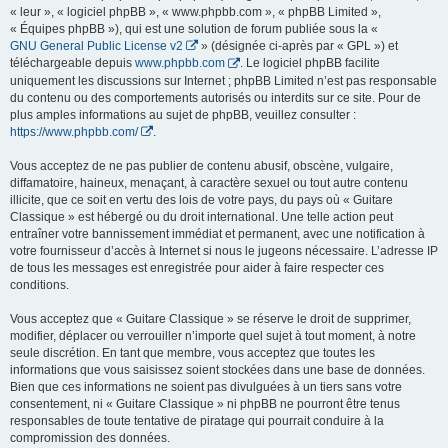
« leur », « logiciel phpBB », « www.phpbb.com », « phpBB Limited »,
« Équipes phpBB »), qui est une solution de forum publiée sous la «
GNU General Public License v2
» (désignée ci-après par « GPL ») et
téléchargeable depuis
www.phpbb.com
. Le logiciel phpBB facilite
uniquement les discussions sur Internet ; phpBB Limited n’est pas responsable
du contenu ou des comportements autorisés ou interdits sur ce site. Pour de
plus amples informations au sujet de phpBB, veuillez consulter :
https://www.phpbb.com/
.
Vous acceptez de ne pas publier de contenu abusif, obscène, vulgaire,
diffamatoire, haineux, menaçant, à caractère sexuel ou tout autre contenu
illicite, que ce soit en vertu des lois de votre pays, du pays où « Guitare
Classique » est hébergé ou du droit international. Une telle action peut
entraîner votre bannissement immédiat et permanent, avec une notification à
votre fournisseur d’accès à Internet si nous le jugeons nécessaire. L’adresse IP
de tous les messages est enregistrée pour aider à faire respecter ces
conditions.
Vous acceptez que « Guitare Classique » se réserve le droit de supprimer,
modifier, déplacer ou verrouiller n’importe quel sujet à tout moment, à notre
seule discrétion. En tant que membre, vous acceptez que toutes les
informations que vous saisissez soient stockées dans une base de données.
Bien que ces informations ne soient pas divulguées à un tiers sans votre
consentement, ni « Guitare Classique » ni phpBB ne pourront être tenus
responsables de toute tentative de piratage qui pourrait conduire à la
compromission des données.