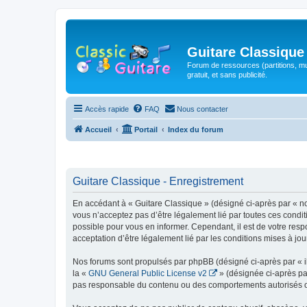
Guitare Classique
Forum de ressources (partitions, mu
gratuit, et sans publicité.
Accès rapide
FAQ
Nous contacter
Accueil
Portail
Index du forum
Guitare Classique - Enregistrement
En accédant à « Guitare Classique » (désigné ci-après par « nous
vous n’acceptez pas d’être légalement lié par toutes ces condit
possible pour vous en informer. Cependant, il est de votre respo
acceptation d’être légalement lié par les conditions mises à jou
Nos forums sont propulsés par phpBB (désigné ci-après par « il
la «
GNU General Public License v2
» (désignée ci-après pa
pas responsable du contenu ou des comportements autorisés ou i