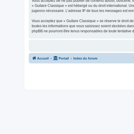
Vous acceptez de ne pas publier de contenu abusif, obscène, vul
« Guitare Classique » est hébergé ou du droit international. Un
jugeons nécessaire. L’adresse IP de tous les messages est enre
Vous acceptez que « Guitare Classique » se réserve le droit de 
toutes les informations que vous saisissez soient stockées dan
phpBB ne pourront être tenus responsables de toute tentative 
Accueil
Portail
Index du forum