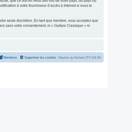
icite, que ce soit en vertu des lois de votre pays, du pays où
ification à votre fournisseur d’accès à Internet si nous le
 notre seule discrétion. En tant que membre, vous acceptez que
ers sans votre consentement, ni « Guitare Classique » ni
Membres
Supprimer les cookies
Heures au format
UTC+01:00