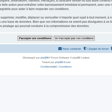
gaire, diffamatoire, haineux, menaçant, à caractère sexuel ou tout autre contenu ill
e telle action peut entraîner votre bannissement immédiat et permanent, avec une not
gistrée pour aider à faire respecter ces conditions.
supprimer, modifier, déplacer ou verrouiller n’importe quel sujet à tout moment, à
s une base de données. Bien que ces informations ne soient pas divulguées à un ti
de piratage qui pourrait conduire à la compromission des données.
Nous contacter
L’équipe du forum
Développé par
phpBB
® Forum Software © phpBB Limited
Traduit par
phpBB-fr.com
Confidentialité
|
Conditions