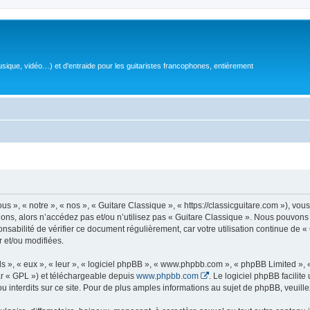
sique, vidéo…) et d'entraide pour les guitaristes francophones, entièrement
 », « notre », « nos », « Guitare Classique », « https://classicguitare.com »), vous
ions, alors n’accédez pas et/ou n’utilisez pas « Guitare Classique ». Nous pouvons 
nsabilité de vérifier ce document régulièrement, car votre utilisation continue de «
r et/ou modifiées.
s », « eux », « leur », « logiciel phpBB », « www.phpbb.com », « phpBB Limited »,
r « GPL ») et téléchargeable depuis
www.phpbb.com
. Le logiciel phpBB facilit
nterdits sur ce site. Pour de plus amples informations au sujet de phpBB, veuille