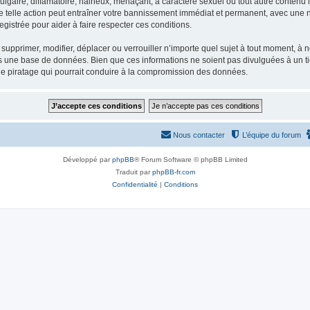
gaire, diffamatoire, haineux, menaçant, à caractère sexuel ou tout autre contenu ill
e telle action peut entraîner votre bannissement immédiat et permanent, avec une not
gistrée pour aider à faire respecter ces conditions.
supprimer, modifier, déplacer ou verrouiller n’importe quel sujet à tout moment, à
s une base de données. Bien que ces informations ne soient pas divulguées à un ti
de piratage qui pourrait conduire à la compromission des données.
Nous contacter
L’équipe du forum
Développé par
phpBB
® Forum Software © phpBB Limited
Traduit par
phpBB-fr.com
Confidentialité
|
Conditions