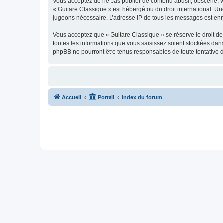
Vous acceptez de ne pas publier de contenu abusif, obscène, vul
« Guitare Classique » est hébergé ou du droit international. Un
jugeons nécessaire. L’adresse IP de tous les messages est enre
Vous acceptez que « Guitare Classique » se réserve le droit de 
toutes les informations que vous saisissez soient stockées dan
phpBB ne pourront être tenus responsables de toute tentative 
Accueil
Portail
Index du forum