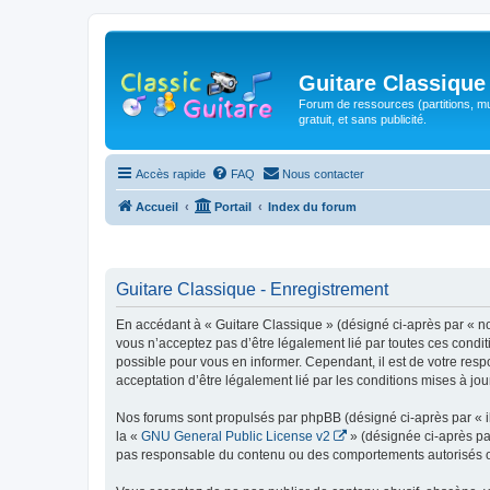
Guitare Classique
Forum de ressources (partitions, mu
gratuit, et sans publicité.
Accès rapide
FAQ
Nous contacter
Accueil
Portail
Index du forum
Guitare Classique - Enregistrement
En accédant à « Guitare Classique » (désigné ci-après par « nous
vous n’acceptez pas d’être légalement lié par toutes ces condit
possible pour vous en informer. Cependant, il est de votre respo
acceptation d’être légalement lié par les conditions mises à jou
Nos forums sont propulsés par phpBB (désigné ci-après par « il
la «
GNU General Public License v2
» (désignée ci-après pa
pas responsable du contenu ou des comportements autorisés ou i