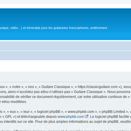
sique, vidéo…) et d'entraide pour les guitaristes francophones, entièrement
 », « notre », « nos », « Guitare Classique », « https://classicguitare.com »), vous
ions, alors n’accédez pas et/ou n’utilisez pas « Guitare Classique ». Nous pouvons 
nsabilité de vérifier ce document régulièrement, car votre utilisation continue de «
r et/ou modifiées.
s », « eux », « leur », « logiciel phpBB », « www.phpbb.com », « phpBB Limited »,
r « GPL ») et téléchargeable depuis
www.phpbb.com
. Le logiciel phpBB facilit
nterdits sur ce site. Pour de plus amples informations au sujet de phpBB, veuille