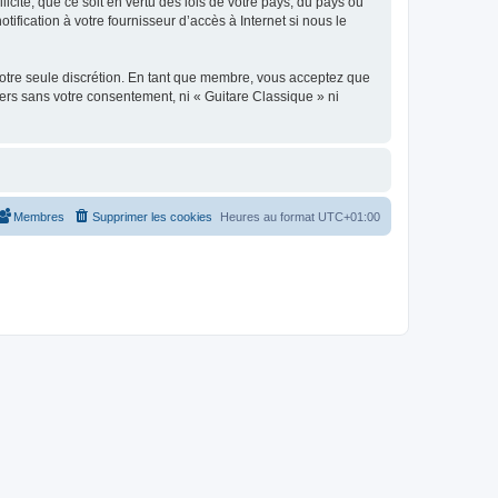
icite, que ce soit en vertu des lois de votre pays, du pays où
ification à votre fournisseur d’accès à Internet si nous le
 notre seule discrétion. En tant que membre, vous acceptez que
ers sans votre consentement, ni « Guitare Classique » ni
Membres
Supprimer les cookies
Heures au format
UTC+01:00