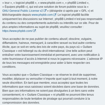
« leur », « logiciel phpBB », « www.phpbb.com », « phpBB Limited »,
« Équipes phpBB »), qui est une solution de forum publiée sous la «
GNU General Public License v2
» (désignée ci-après par « GPL ») et
téléchargeable depuis
www.phpbb.com
. Le logiciel phpBB facilite
uniquement les discussions sur Internet ; phpBB Limited n’est pas responsable
du contenu ou des comportements autorisés ou interdits sur ce site. Pour de
plus amples informations au sujet de phpBB, veuillez consulter :
https://www.phpbb.com/
.
Vous acceptez de ne pas publier de contenu abusif, obscène, vulgaire,
diffamatoire, haineux, menaçant, à caractère sexuel ou tout autre contenu
illicite, que ce soit en vertu des lois de votre pays, du pays où « Guitare
Classique » est hébergé ou du droit international. Une telle action peut
entraîner votre bannissement immédiat et permanent, avec une notification à
votre fournisseur d’accès à Internet si nous le jugeons nécessaire. L’adresse IP
de tous les messages est enregistrée pour aider à faire respecter ces
conditions.
Vous acceptez que « Guitare Classique » se réserve le droit de supprimer,
modifier, déplacer ou verrouiller n’importe quel sujet à tout moment, à notre
seule discrétion. En tant que membre, vous acceptez que toutes les
informations que vous saisissez soient stockées dans une base de données.
Bien que ces informations ne soient pas divulguées à un tiers sans votre
consentement, ni « Guitare Classique » ni phpBB ne pourront être tenus
responsables de toute tentative de piratage qui pourrait conduire à la
compromission des données.