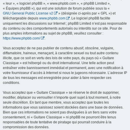
« leur », « logiciel phpBB », « www.phpbb.com », « phpBB Limited »,
« Équipes phpBB »), qui est une solution de forum publiée sous la «
GNU General Public License v2
» (désignée ci-après par « GPL ») et
téléchargeable depuis
www.phpbb.com
. Le logiciel phpBB facilite
uniquement les discussions sur Internet ; phpBB Limited n’est pas responsable
du contenu ou des comportements autorisés ou interdits sur ce site. Pour de
plus amples informations au sujet de phpBB, veuillez consulter :
https://www.phpbb.com/
.
Vous acceptez de ne pas publier de contenu abusif, obscène, vulgaire,
diffamatoire, haineux, menaçant, à caractère sexuel ou tout autre contenu
illicite, que ce soit en vertu des lois de votre pays, du pays où « Guitare
Classique » est hébergé ou du droit international. Une telle action peut
entraîner votre bannissement immédiat et permanent, avec une notification à
votre fournisseur d’accès à Internet si nous le jugeons nécessaire. L’adresse IP
de tous les messages est enregistrée pour aider à faire respecter ces
conditions.
Vous acceptez que « Guitare Classique » se réserve le droit de supprimer,
modifier, déplacer ou verrouiller n’importe quel sujet à tout moment, à notre
seule discrétion. En tant que membre, vous acceptez que toutes les
informations que vous saisissez soient stockées dans une base de données.
Bien que ces informations ne soient pas divulguées à un tiers sans votre
consentement, ni « Guitare Classique » ni phpBB ne pourront être tenus
responsables de toute tentative de piratage qui pourrait conduire à la
compromission des données.