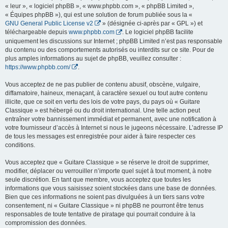
« leur », « logiciel phpBB », « www.phpbb.com », « phpBB Limited »,
« Équipes phpBB »), qui est une solution de forum publiée sous la «
GNU General Public License v2
» (désignée ci-après par « GPL ») et
téléchargeable depuis
www.phpbb.com
. Le logiciel phpBB facilite
uniquement les discussions sur Internet ; phpBB Limited n’est pas responsable
du contenu ou des comportements autorisés ou interdits sur ce site. Pour de
plus amples informations au sujet de phpBB, veuillez consulter :
https://www.phpbb.com/
.
Vous acceptez de ne pas publier de contenu abusif, obscène, vulgaire,
diffamatoire, haineux, menaçant, à caractère sexuel ou tout autre contenu
illicite, que ce soit en vertu des lois de votre pays, du pays où « Guitare
Classique » est hébergé ou du droit international. Une telle action peut
entraîner votre bannissement immédiat et permanent, avec une notification à
votre fournisseur d’accès à Internet si nous le jugeons nécessaire. L’adresse IP
de tous les messages est enregistrée pour aider à faire respecter ces
conditions.
Vous acceptez que « Guitare Classique » se réserve le droit de supprimer,
modifier, déplacer ou verrouiller n’importe quel sujet à tout moment, à notre
seule discrétion. En tant que membre, vous acceptez que toutes les
informations que vous saisissez soient stockées dans une base de données.
Bien que ces informations ne soient pas divulguées à un tiers sans votre
consentement, ni « Guitare Classique » ni phpBB ne pourront être tenus
responsables de toute tentative de piratage qui pourrait conduire à la
compromission des données.