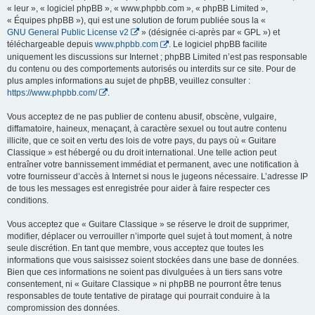
« leur », « logiciel phpBB », « www.phpbb.com », « phpBB Limited »,
« Équipes phpBB »), qui est une solution de forum publiée sous la «
GNU General Public License v2
» (désignée ci-après par « GPL ») et
téléchargeable depuis
www.phpbb.com
. Le logiciel phpBB facilite
uniquement les discussions sur Internet ; phpBB Limited n’est pas responsable
du contenu ou des comportements autorisés ou interdits sur ce site. Pour de
plus amples informations au sujet de phpBB, veuillez consulter :
https://www.phpbb.com/
.
Vous acceptez de ne pas publier de contenu abusif, obscène, vulgaire,
diffamatoire, haineux, menaçant, à caractère sexuel ou tout autre contenu
illicite, que ce soit en vertu des lois de votre pays, du pays où « Guitare
Classique » est hébergé ou du droit international. Une telle action peut
entraîner votre bannissement immédiat et permanent, avec une notification à
votre fournisseur d’accès à Internet si nous le jugeons nécessaire. L’adresse IP
de tous les messages est enregistrée pour aider à faire respecter ces
conditions.
Vous acceptez que « Guitare Classique » se réserve le droit de supprimer,
modifier, déplacer ou verrouiller n’importe quel sujet à tout moment, à notre
seule discrétion. En tant que membre, vous acceptez que toutes les
informations que vous saisissez soient stockées dans une base de données.
Bien que ces informations ne soient pas divulguées à un tiers sans votre
consentement, ni « Guitare Classique » ni phpBB ne pourront être tenus
responsables de toute tentative de piratage qui pourrait conduire à la
compromission des données.