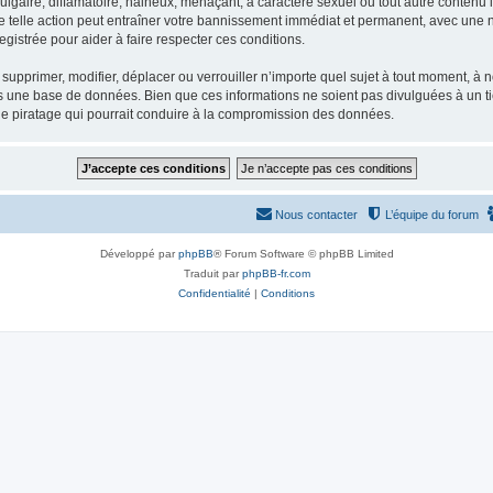
gaire, diffamatoire, haineux, menaçant, à caractère sexuel ou tout autre contenu ill
e telle action peut entraîner votre bannissement immédiat et permanent, avec une not
gistrée pour aider à faire respecter ces conditions.
supprimer, modifier, déplacer ou verrouiller n’importe quel sujet à tout moment, à
s une base de données. Bien que ces informations ne soient pas divulguées à un ti
de piratage qui pourrait conduire à la compromission des données.
Nous contacter
L’équipe du forum
Développé par
phpBB
® Forum Software © phpBB Limited
Traduit par
phpBB-fr.com
Confidentialité
|
Conditions