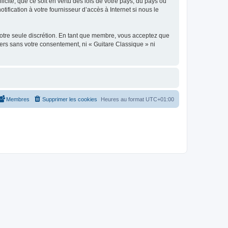
icite, que ce soit en vertu des lois de votre pays, du pays où
ification à votre fournisseur d’accès à Internet si nous le
 notre seule discrétion. En tant que membre, vous acceptez que
ers sans votre consentement, ni « Guitare Classique » ni
Membres
Supprimer les cookies
Heures au format
UTC+01:00