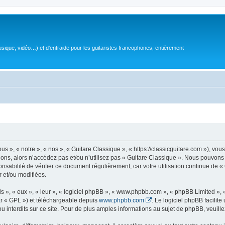
sique, vidéo…) et d'entraide pour les guitaristes francophones, entièrement
 », « notre », « nos », « Guitare Classique », « https://classicguitare.com »), vous
ions, alors n’accédez pas et/ou n’utilisez pas « Guitare Classique ». Nous pouvons 
nsabilité de vérifier ce document régulièrement, car votre utilisation continue de «
r et/ou modifiées.
s », « eux », « leur », « logiciel phpBB », « www.phpbb.com », « phpBB Limited »,
r « GPL ») et téléchargeable depuis
www.phpbb.com
. Le logiciel phpBB facilit
nterdits sur ce site. Pour de plus amples informations au sujet de phpBB, veuille