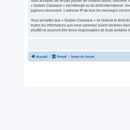
Vous acceptez de ne pas publier de contenu abusif, obscène, vul
« Guitare Classique » est hébergé ou du droit international. Un
jugeons nécessaire. L’adresse IP de tous les messages est enre
Vous acceptez que « Guitare Classique » se réserve le droit de 
toutes les informations que vous saisissez soient stockées dan
phpBB ne pourront être tenus responsables de toute tentative 
Accueil
Portail
Index du forum