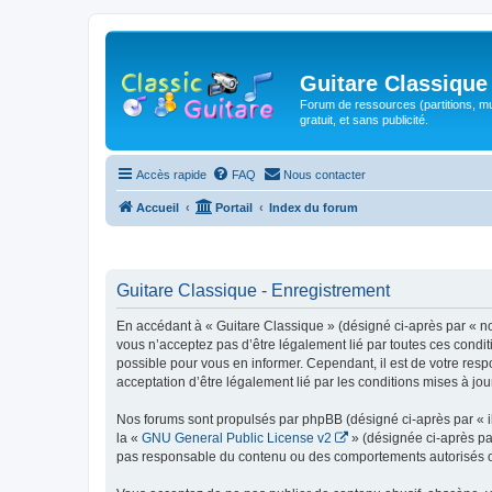
Guitare Classique
Forum de ressources (partitions, mu
gratuit, et sans publicité.
Accès rapide
FAQ
Nous contacter
Accueil
Portail
Index du forum
Guitare Classique - Enregistrement
En accédant à « Guitare Classique » (désigné ci-après par « nous
vous n’acceptez pas d’être légalement lié par toutes ces condit
possible pour vous en informer. Cependant, il est de votre respo
acceptation d’être légalement lié par les conditions mises à jou
Nos forums sont propulsés par phpBB (désigné ci-après par « il
la «
GNU General Public License v2
» (désignée ci-après pa
pas responsable du contenu ou des comportements autorisés ou i