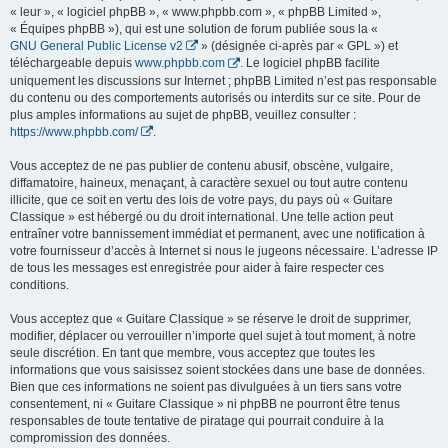
« leur », « logiciel phpBB », « www.phpbb.com », « phpBB Limited »,
« Équipes phpBB »), qui est une solution de forum publiée sous la «
GNU General Public License v2
» (désignée ci-après par « GPL ») et
téléchargeable depuis
www.phpbb.com
. Le logiciel phpBB facilite
uniquement les discussions sur Internet ; phpBB Limited n’est pas responsable
du contenu ou des comportements autorisés ou interdits sur ce site. Pour de
plus amples informations au sujet de phpBB, veuillez consulter :
https://www.phpbb.com/
.
Vous acceptez de ne pas publier de contenu abusif, obscène, vulgaire,
diffamatoire, haineux, menaçant, à caractère sexuel ou tout autre contenu
illicite, que ce soit en vertu des lois de votre pays, du pays où « Guitare
Classique » est hébergé ou du droit international. Une telle action peut
entraîner votre bannissement immédiat et permanent, avec une notification à
votre fournisseur d’accès à Internet si nous le jugeons nécessaire. L’adresse IP
de tous les messages est enregistrée pour aider à faire respecter ces
conditions.
Vous acceptez que « Guitare Classique » se réserve le droit de supprimer,
modifier, déplacer ou verrouiller n’importe quel sujet à tout moment, à notre
seule discrétion. En tant que membre, vous acceptez que toutes les
informations que vous saisissez soient stockées dans une base de données.
Bien que ces informations ne soient pas divulguées à un tiers sans votre
consentement, ni « Guitare Classique » ni phpBB ne pourront être tenus
responsables de toute tentative de piratage qui pourrait conduire à la
compromission des données.