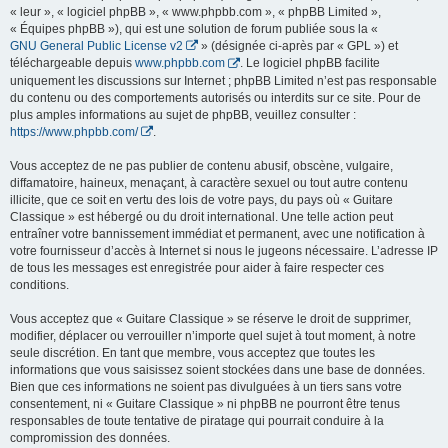
« leur », « logiciel phpBB », « www.phpbb.com », « phpBB Limited »,
« Équipes phpBB »), qui est une solution de forum publiée sous la «
GNU General Public License v2
» (désignée ci-après par « GPL ») et
téléchargeable depuis
www.phpbb.com
. Le logiciel phpBB facilite
uniquement les discussions sur Internet ; phpBB Limited n’est pas responsable
du contenu ou des comportements autorisés ou interdits sur ce site. Pour de
plus amples informations au sujet de phpBB, veuillez consulter :
https://www.phpbb.com/
.
Vous acceptez de ne pas publier de contenu abusif, obscène, vulgaire,
diffamatoire, haineux, menaçant, à caractère sexuel ou tout autre contenu
illicite, que ce soit en vertu des lois de votre pays, du pays où « Guitare
Classique » est hébergé ou du droit international. Une telle action peut
entraîner votre bannissement immédiat et permanent, avec une notification à
votre fournisseur d’accès à Internet si nous le jugeons nécessaire. L’adresse IP
de tous les messages est enregistrée pour aider à faire respecter ces
conditions.
Vous acceptez que « Guitare Classique » se réserve le droit de supprimer,
modifier, déplacer ou verrouiller n’importe quel sujet à tout moment, à notre
seule discrétion. En tant que membre, vous acceptez que toutes les
informations que vous saisissez soient stockées dans une base de données.
Bien que ces informations ne soient pas divulguées à un tiers sans votre
consentement, ni « Guitare Classique » ni phpBB ne pourront être tenus
responsables de toute tentative de piratage qui pourrait conduire à la
compromission des données.