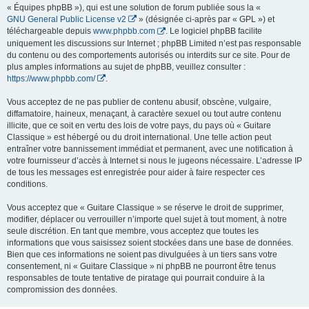
« Équipes phpBB »), qui est une solution de forum publiée sous la «
GNU General Public License v2
» (désignée ci-après par « GPL ») et
téléchargeable depuis
www.phpbb.com
. Le logiciel phpBB facilite
uniquement les discussions sur Internet ; phpBB Limited n’est pas responsable
du contenu ou des comportements autorisés ou interdits sur ce site. Pour de
plus amples informations au sujet de phpBB, veuillez consulter :
https://www.phpbb.com/
.
Vous acceptez de ne pas publier de contenu abusif, obscène, vulgaire,
diffamatoire, haineux, menaçant, à caractère sexuel ou tout autre contenu
illicite, que ce soit en vertu des lois de votre pays, du pays où « Guitare
Classique » est hébergé ou du droit international. Une telle action peut
entraîner votre bannissement immédiat et permanent, avec une notification à
votre fournisseur d’accès à Internet si nous le jugeons nécessaire. L’adresse IP
de tous les messages est enregistrée pour aider à faire respecter ces
conditions.
Vous acceptez que « Guitare Classique » se réserve le droit de supprimer,
modifier, déplacer ou verrouiller n’importe quel sujet à tout moment, à notre
seule discrétion. En tant que membre, vous acceptez que toutes les
informations que vous saisissez soient stockées dans une base de données.
Bien que ces informations ne soient pas divulguées à un tiers sans votre
consentement, ni « Guitare Classique » ni phpBB ne pourront être tenus
responsables de toute tentative de piratage qui pourrait conduire à la
compromission des données.