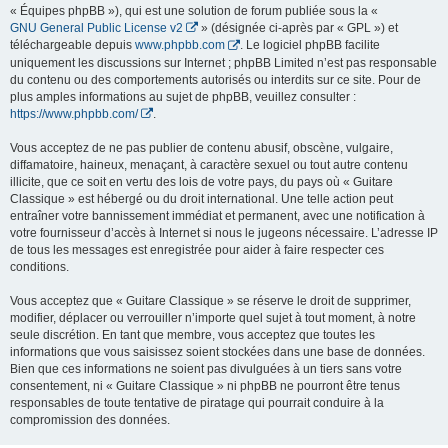
« Équipes phpBB »), qui est une solution de forum publiée sous la «
GNU General Public License v2
» (désignée ci-après par « GPL ») et
téléchargeable depuis
www.phpbb.com
. Le logiciel phpBB facilite
uniquement les discussions sur Internet ; phpBB Limited n’est pas responsable
du contenu ou des comportements autorisés ou interdits sur ce site. Pour de
plus amples informations au sujet de phpBB, veuillez consulter :
https://www.phpbb.com/
.
Vous acceptez de ne pas publier de contenu abusif, obscène, vulgaire,
diffamatoire, haineux, menaçant, à caractère sexuel ou tout autre contenu
illicite, que ce soit en vertu des lois de votre pays, du pays où « Guitare
Classique » est hébergé ou du droit international. Une telle action peut
entraîner votre bannissement immédiat et permanent, avec une notification à
votre fournisseur d’accès à Internet si nous le jugeons nécessaire. L’adresse IP
de tous les messages est enregistrée pour aider à faire respecter ces
conditions.
Vous acceptez que « Guitare Classique » se réserve le droit de supprimer,
modifier, déplacer ou verrouiller n’importe quel sujet à tout moment, à notre
seule discrétion. En tant que membre, vous acceptez que toutes les
informations que vous saisissez soient stockées dans une base de données.
Bien que ces informations ne soient pas divulguées à un tiers sans votre
consentement, ni « Guitare Classique » ni phpBB ne pourront être tenus
responsables de toute tentative de piratage qui pourrait conduire à la
compromission des données.