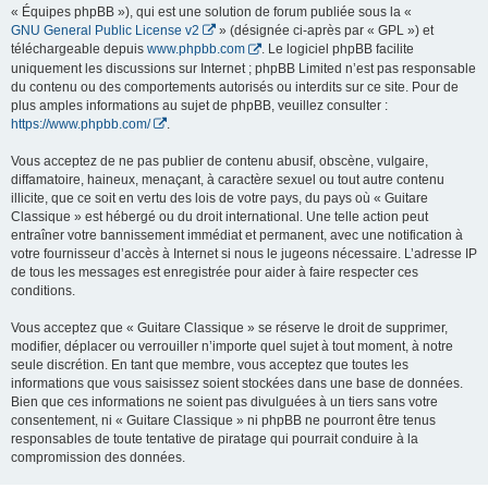
« Équipes phpBB »), qui est une solution de forum publiée sous la «
GNU General Public License v2
» (désignée ci-après par « GPL ») et
téléchargeable depuis
www.phpbb.com
. Le logiciel phpBB facilite
uniquement les discussions sur Internet ; phpBB Limited n’est pas responsable
du contenu ou des comportements autorisés ou interdits sur ce site. Pour de
plus amples informations au sujet de phpBB, veuillez consulter :
https://www.phpbb.com/
.
Vous acceptez de ne pas publier de contenu abusif, obscène, vulgaire,
diffamatoire, haineux, menaçant, à caractère sexuel ou tout autre contenu
illicite, que ce soit en vertu des lois de votre pays, du pays où « Guitare
Classique » est hébergé ou du droit international. Une telle action peut
entraîner votre bannissement immédiat et permanent, avec une notification à
votre fournisseur d’accès à Internet si nous le jugeons nécessaire. L’adresse IP
de tous les messages est enregistrée pour aider à faire respecter ces
conditions.
Vous acceptez que « Guitare Classique » se réserve le droit de supprimer,
modifier, déplacer ou verrouiller n’importe quel sujet à tout moment, à notre
seule discrétion. En tant que membre, vous acceptez que toutes les
informations que vous saisissez soient stockées dans une base de données.
Bien que ces informations ne soient pas divulguées à un tiers sans votre
consentement, ni « Guitare Classique » ni phpBB ne pourront être tenus
responsables de toute tentative de piratage qui pourrait conduire à la
compromission des données.