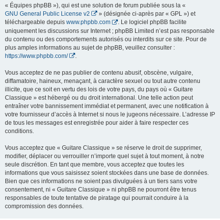
« Équipes phpBB »), qui est une solution de forum publiée sous la «
GNU General Public License v2
» (désignée ci-après par « GPL ») et
téléchargeable depuis
www.phpbb.com
. Le logiciel phpBB facilite
uniquement les discussions sur Internet ; phpBB Limited n’est pas responsable
du contenu ou des comportements autorisés ou interdits sur ce site. Pour de
plus amples informations au sujet de phpBB, veuillez consulter :
https://www.phpbb.com/
.
Vous acceptez de ne pas publier de contenu abusif, obscène, vulgaire,
diffamatoire, haineux, menaçant, à caractère sexuel ou tout autre contenu
illicite, que ce soit en vertu des lois de votre pays, du pays où « Guitare
Classique » est hébergé ou du droit international. Une telle action peut
entraîner votre bannissement immédiat et permanent, avec une notification à
votre fournisseur d’accès à Internet si nous le jugeons nécessaire. L’adresse IP
de tous les messages est enregistrée pour aider à faire respecter ces
conditions.
Vous acceptez que « Guitare Classique » se réserve le droit de supprimer,
modifier, déplacer ou verrouiller n’importe quel sujet à tout moment, à notre
seule discrétion. En tant que membre, vous acceptez que toutes les
informations que vous saisissez soient stockées dans une base de données.
Bien que ces informations ne soient pas divulguées à un tiers sans votre
consentement, ni « Guitare Classique » ni phpBB ne pourront être tenus
responsables de toute tentative de piratage qui pourrait conduire à la
compromission des données.