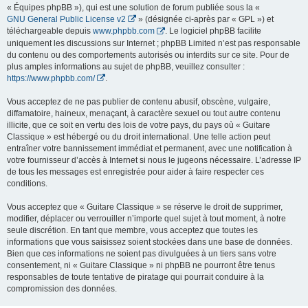
« Équipes phpBB »), qui est une solution de forum publiée sous la «
GNU General Public License v2
» (désignée ci-après par « GPL ») et
téléchargeable depuis
www.phpbb.com
. Le logiciel phpBB facilite
uniquement les discussions sur Internet ; phpBB Limited n’est pas responsable
du contenu ou des comportements autorisés ou interdits sur ce site. Pour de
plus amples informations au sujet de phpBB, veuillez consulter :
https://www.phpbb.com/
.
Vous acceptez de ne pas publier de contenu abusif, obscène, vulgaire,
diffamatoire, haineux, menaçant, à caractère sexuel ou tout autre contenu
illicite, que ce soit en vertu des lois de votre pays, du pays où « Guitare
Classique » est hébergé ou du droit international. Une telle action peut
entraîner votre bannissement immédiat et permanent, avec une notification à
votre fournisseur d’accès à Internet si nous le jugeons nécessaire. L’adresse IP
de tous les messages est enregistrée pour aider à faire respecter ces
conditions.
Vous acceptez que « Guitare Classique » se réserve le droit de supprimer,
modifier, déplacer ou verrouiller n’importe quel sujet à tout moment, à notre
seule discrétion. En tant que membre, vous acceptez que toutes les
informations que vous saisissez soient stockées dans une base de données.
Bien que ces informations ne soient pas divulguées à un tiers sans votre
consentement, ni « Guitare Classique » ni phpBB ne pourront être tenus
responsables de toute tentative de piratage qui pourrait conduire à la
compromission des données.