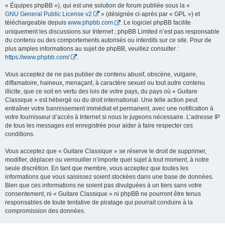
« Équipes phpBB »), qui est une solution de forum publiée sous la «
GNU General Public License v2
» (désignée ci-après par « GPL ») et
téléchargeable depuis
www.phpbb.com
. Le logiciel phpBB facilite
uniquement les discussions sur Internet ; phpBB Limited n’est pas responsable
du contenu ou des comportements autorisés ou interdits sur ce site. Pour de
plus amples informations au sujet de phpBB, veuillez consulter :
https://www.phpbb.com/
.
Vous acceptez de ne pas publier de contenu abusif, obscène, vulgaire,
diffamatoire, haineux, menaçant, à caractère sexuel ou tout autre contenu
illicite, que ce soit en vertu des lois de votre pays, du pays où « Guitare
Classique » est hébergé ou du droit international. Une telle action peut
entraîner votre bannissement immédiat et permanent, avec une notification à
votre fournisseur d’accès à Internet si nous le jugeons nécessaire. L’adresse IP
de tous les messages est enregistrée pour aider à faire respecter ces
conditions.
Vous acceptez que « Guitare Classique » se réserve le droit de supprimer,
modifier, déplacer ou verrouiller n’importe quel sujet à tout moment, à notre
seule discrétion. En tant que membre, vous acceptez que toutes les
informations que vous saisissez soient stockées dans une base de données.
Bien que ces informations ne soient pas divulguées à un tiers sans votre
consentement, ni « Guitare Classique » ni phpBB ne pourront être tenus
responsables de toute tentative de piratage qui pourrait conduire à la
compromission des données.