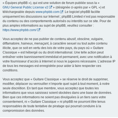
« Équipes phpBB »), qui est une solution de forum publiée sous la «
GNU General Public License v2
» (désignée ci-après par « GPL ») et
téléchargeable depuis
www.phpbb.com
. Le logiciel phpBB facilite
uniquement les discussions sur Internet ; phpBB Limited n’est pas responsable
du contenu ou des comportements autorisés ou interdits sur ce site. Pour de
plus amples informations au sujet de phpBB, veuillez consulter :
https://www.phpbb.com/
.
Vous acceptez de ne pas publier de contenu abusif, obscène, vulgaire,
diffamatoire, haineux, menaçant, à caractère sexuel ou tout autre contenu
illicite, que ce soit en vertu des lois de votre pays, du pays où « Guitare
Classique » est hébergé ou du droit international. Une telle action peut
entraîner votre bannissement immédiat et permanent, avec une notification à
votre fournisseur d’accès à Internet si nous le jugeons nécessaire. L’adresse IP
de tous les messages est enregistrée pour aider à faire respecter ces
conditions.
Vous acceptez que « Guitare Classique » se réserve le droit de supprimer,
modifier, déplacer ou verrouiller n’importe quel sujet à tout moment, à notre
seule discrétion. En tant que membre, vous acceptez que toutes les
informations que vous saisissez soient stockées dans une base de données.
Bien que ces informations ne soient pas divulguées à un tiers sans votre
consentement, ni « Guitare Classique » ni phpBB ne pourront être tenus
responsables de toute tentative de piratage qui pourrait conduire à la
compromission des données.