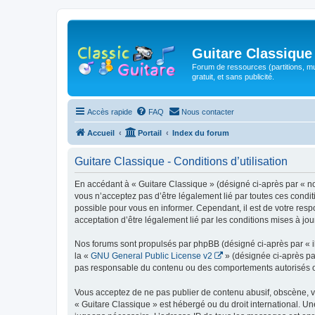
Guitare Classique
Forum de ressources (partitions, mu
gratuit, et sans publicité.
Accès rapide
FAQ
Nous contacter
Accueil
Portail
Index du forum
Guitare Classique - Conditions d’utilisation
En accédant à « Guitare Classique » (désigné ci-après par « nous
vous n’acceptez pas d’être légalement lié par toutes ces condit
possible pour vous en informer. Cependant, il est de votre respo
acceptation d’être légalement lié par les conditions mises à jou
Nos forums sont propulsés par phpBB (désigné ci-après par « il
la «
GNU General Public License v2
» (désignée ci-après pa
pas responsable du contenu ou des comportements autorisés ou i
Vous acceptez de ne pas publier de contenu abusif, obscène, vul
« Guitare Classique » est hébergé ou du droit international. Un