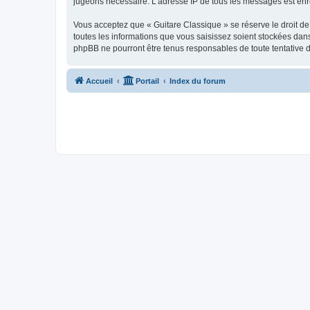
jugeons nécessaire. L’adresse IP de tous les messages est enre
Vous acceptez que « Guitare Classique » se réserve le droit de 
toutes les informations que vous saisissez soient stockées dan
phpBB ne pourront être tenus responsables de toute tentative 
Accueil
Portail
Index du forum