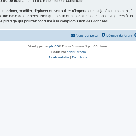
gistrée pour aider à faire respecter ces conditions.
supprimer, modifier, déplacer ou verrouiller n’importe quel sujet à tout moment, à
s une base de données. Bien que ces informations ne soient pas divulguées à un ti
de piratage qui pourrait conduire à la compromission des données.
Nous contacter
L’équipe du forum
Développé par
phpBB
® Forum Software © phpBB Limited
Traduit par
phpBB-fr.com
Confidentialité
|
Conditions