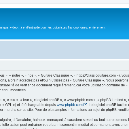
sique, vidéo…) et d'entraide pour les guitaristes francophones, entièrement
 », « notre », « nos », « Guitare Classique », « https://classicguitare.com »), vous
ions, alors n’accédez pas et/ou n’utilisez pas « Guitare Classique ». Nous pouvons 
nsabilité de vérifier ce document régulièrement, car votre utilisation continue de «
r et/ou modifiées.
s », « eux », « leur », « logiciel phpBB », « www.phpbb.com », « phpBB Limited »,
r « GPL ») et téléchargeable depuis
www.phpbb.com
. Le logiciel phpBB facilit
nterdits sur ce site. Pour de plus amples informations au sujet de phpBB, veuille
gaire, diffamatoire, haineux, menaçant, à caractère sexuel ou tout autre contenu ill
e telle action peut entraîner votre bannissement immédiat et permanent, avec une not