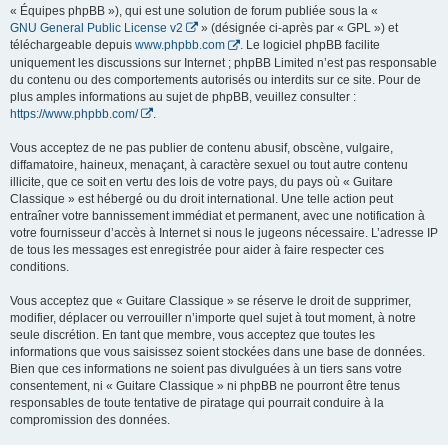
« Équipes phpBB »), qui est une solution de forum publiée sous la «
GNU General Public License v2
» (désignée ci-après par « GPL ») et
téléchargeable depuis
www.phpbb.com
. Le logiciel phpBB facilite
uniquement les discussions sur Internet ; phpBB Limited n’est pas responsable
du contenu ou des comportements autorisés ou interdits sur ce site. Pour de
plus amples informations au sujet de phpBB, veuillez consulter :
https://www.phpbb.com/
.
Vous acceptez de ne pas publier de contenu abusif, obscène, vulgaire,
diffamatoire, haineux, menaçant, à caractère sexuel ou tout autre contenu
illicite, que ce soit en vertu des lois de votre pays, du pays où « Guitare
Classique » est hébergé ou du droit international. Une telle action peut
entraîner votre bannissement immédiat et permanent, avec une notification à
votre fournisseur d’accès à Internet si nous le jugeons nécessaire. L’adresse IP
de tous les messages est enregistrée pour aider à faire respecter ces
conditions.
Vous acceptez que « Guitare Classique » se réserve le droit de supprimer,
modifier, déplacer ou verrouiller n’importe quel sujet à tout moment, à notre
seule discrétion. En tant que membre, vous acceptez que toutes les
informations que vous saisissez soient stockées dans une base de données.
Bien que ces informations ne soient pas divulguées à un tiers sans votre
consentement, ni « Guitare Classique » ni phpBB ne pourront être tenus
responsables de toute tentative de piratage qui pourrait conduire à la
compromission des données.