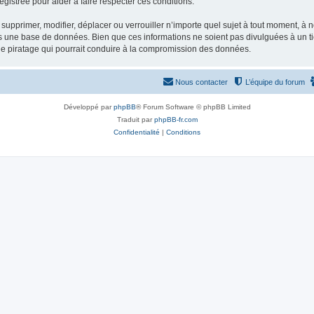
gistrée pour aider à faire respecter ces conditions.
supprimer, modifier, déplacer ou verrouiller n’importe quel sujet à tout moment, à
s une base de données. Bien que ces informations ne soient pas divulguées à un ti
de piratage qui pourrait conduire à la compromission des données.
Nous contacter
L’équipe du forum
Développé par
phpBB
® Forum Software © phpBB Limited
Traduit par
phpBB-fr.com
Confidentialité
|
Conditions