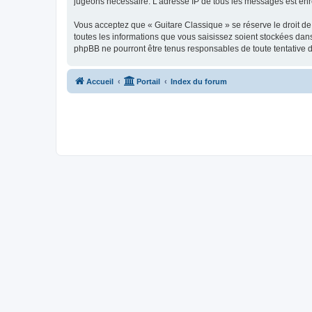
jugeons nécessaire. L’adresse IP de tous les messages est enre
Vous acceptez que « Guitare Classique » se réserve le droit de 
toutes les informations que vous saisissez soient stockées dan
phpBB ne pourront être tenus responsables de toute tentative 
Accueil
Portail
Index du forum