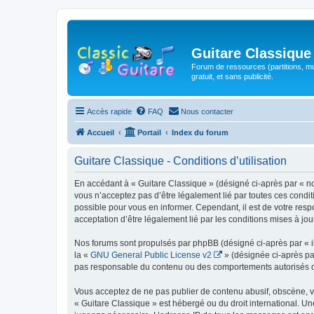
Guitare Classique
Forum de ressources (partitions, mu
gratuit, et sans publicité.
Accès rapide
FAQ
Nous contacter
Accueil
Portail
Index du forum
Guitare Classique - Conditions d’utilisation
En accédant à « Guitare Classique » (désigné ci-après par « nous
vous n’acceptez pas d’être légalement lié par toutes ces condit
possible pour vous en informer. Cependant, il est de votre respo
acceptation d’être légalement lié par les conditions mises à jou
Nos forums sont propulsés par phpBB (désigné ci-après par « il
la «
GNU General Public License v2
» (désignée ci-après pa
pas responsable du contenu ou des comportements autorisés ou i
Vous acceptez de ne pas publier de contenu abusif, obscène, vul
« Guitare Classique » est hébergé ou du droit international. Un