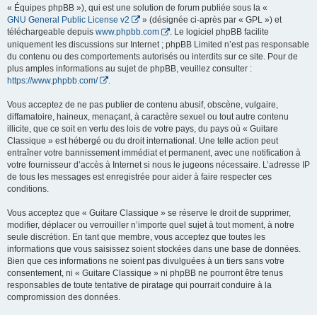
« Équipes phpBB »), qui est une solution de forum publiée sous la «
GNU General Public License v2
» (désignée ci-après par « GPL ») et
téléchargeable depuis
www.phpbb.com
. Le logiciel phpBB facilite
uniquement les discussions sur Internet ; phpBB Limited n’est pas responsable
du contenu ou des comportements autorisés ou interdits sur ce site. Pour de
plus amples informations au sujet de phpBB, veuillez consulter :
https://www.phpbb.com/
.
Vous acceptez de ne pas publier de contenu abusif, obscène, vulgaire,
diffamatoire, haineux, menaçant, à caractère sexuel ou tout autre contenu
illicite, que ce soit en vertu des lois de votre pays, du pays où « Guitare
Classique » est hébergé ou du droit international. Une telle action peut
entraîner votre bannissement immédiat et permanent, avec une notification à
votre fournisseur d’accès à Internet si nous le jugeons nécessaire. L’adresse IP
de tous les messages est enregistrée pour aider à faire respecter ces
conditions.
Vous acceptez que « Guitare Classique » se réserve le droit de supprimer,
modifier, déplacer ou verrouiller n’importe quel sujet à tout moment, à notre
seule discrétion. En tant que membre, vous acceptez que toutes les
informations que vous saisissez soient stockées dans une base de données.
Bien que ces informations ne soient pas divulguées à un tiers sans votre
consentement, ni « Guitare Classique » ni phpBB ne pourront être tenus
responsables de toute tentative de piratage qui pourrait conduire à la
compromission des données.