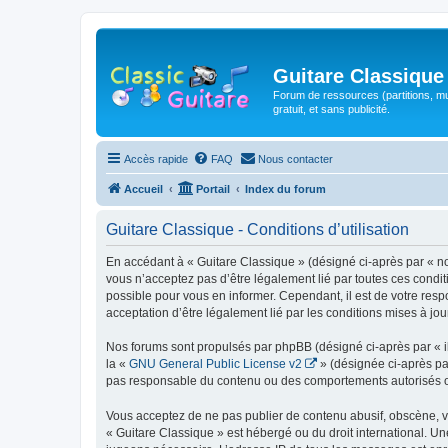
Guitare Classique
Forum de ressources (partitions, mu
gratuit, et sans publicité.
Accès rapide
FAQ
Nous contacter
Accueil
Portail
Index du forum
Guitare Classique - Conditions d’utilisation
En accédant à « Guitare Classique » (désigné ci-après par « nous
vous n’acceptez pas d’être légalement lié par toutes ces condit
possible pour vous en informer. Cependant, il est de votre respo
acceptation d’être légalement lié par les conditions mises à jou
Nos forums sont propulsés par phpBB (désigné ci-après par « il
la «
GNU General Public License v2
» (désignée ci-après pa
pas responsable du contenu ou des comportements autorisés ou i
Vous acceptez de ne pas publier de contenu abusif, obscène, vul
« Guitare Classique » est hébergé ou du droit international. Un