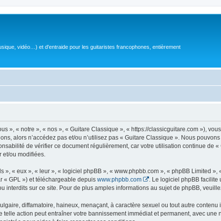
sique, vidéo…) et d'entraide pour les guitaristes francophones, entièrement
 », « notre », « nos », « Guitare Classique », « https://classicguitare.com »), vous
ions, alors n’accédez pas et/ou n’utilisez pas « Guitare Classique ». Nous pouvons 
nsabilité de vérifier ce document régulièrement, car votre utilisation continue de «
r et/ou modifiées.
s », « eux », « leur », « logiciel phpBB », « www.phpbb.com », « phpBB Limited »,
r « GPL ») et téléchargeable depuis
www.phpbb.com
. Le logiciel phpBB facilit
nterdits sur ce site. Pour de plus amples informations au sujet de phpBB, veuille
gaire, diffamatoire, haineux, menaçant, à caractère sexuel ou tout autre contenu ill
e telle action peut entraîner votre bannissement immédiat et permanent, avec une not