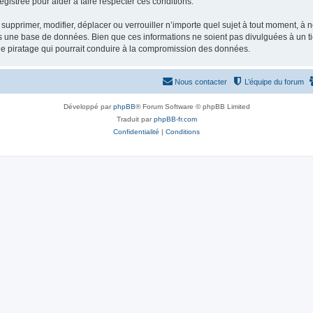
gistrée pour aider à faire respecter ces conditions.
supprimer, modifier, déplacer ou verrouiller n’importe quel sujet à tout moment, à
s une base de données. Bien que ces informations ne soient pas divulguées à un ti
de piratage qui pourrait conduire à la compromission des données.
Nous contacter
L’équipe du forum
Développé par
phpBB
® Forum Software © phpBB Limited
Traduit par
phpBB-fr.com
Confidentialité
|
Conditions