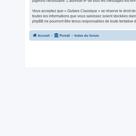
jugeons nécessaire. L’adresse IP de tous les messages est enre
Vous acceptez que « Guitare Classique » se réserve le droit de 
toutes les informations que vous saisissez soient stockées dan
phpBB ne pourront être tenus responsables de toute tentative 
Accueil
Portail
Index du forum