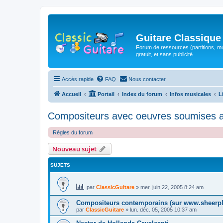
Guitare Classique
Forum de ressources (partitions, mu
gratuit, et sans publicité.
Accès rapide
FAQ
Nous contacter
Accueil
Portail
Index du forum
Infos musicales
L
Compositeurs avec oeuvres soumises au
Règles du forum
Nouveau sujet
SUJETS
par
ClassicGuitare
»
mer. juin 22, 2005 8:24 am
Compositeurs contemporains (sur www.sheerpl
par
ClassicGuitare
»
lun. déc. 05, 2005 10:37 am