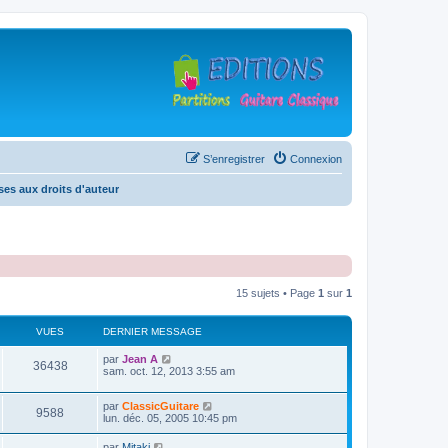
S’enregistrer
Connexion
es aux droits d'auteur
15 sujets • Page
1
sur
1
VUES
DERNIER MESSAGE
D
par
Jean A
V
36438
e
sam. oct. 12, 2013 3:55 am
r
u
n
D
par
ClassicGuitare
i
V
9588
e
e
lun. déc. 05, 2005 10:45 pm
e
r
r
u
n
s
m
D
par
Mitaki