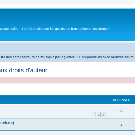
sique, vidéo…) et d'entraide pour les guitaristes francophones, entièrement
iste des compositeurs de musique pour guitare
Compositeurs avec oeuvres soumis
x droits d'auteur
RÉPONSES
R
38
1
2
3
é
uck.de)
R
2
p
é
o