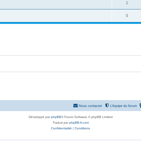
o
R
1
s
p
s
n
é
e
o
R
0
s
p
s
n
é
e
o
s
p
s
n
e
o
s
s
n
e
s
s
e
s
Nous contacter
L’équipe du forum
Développé par
phpBB
® Forum Software © phpBB Limited
Traduit par
phpBB-fr.com
Confidentialité
|
Conditions