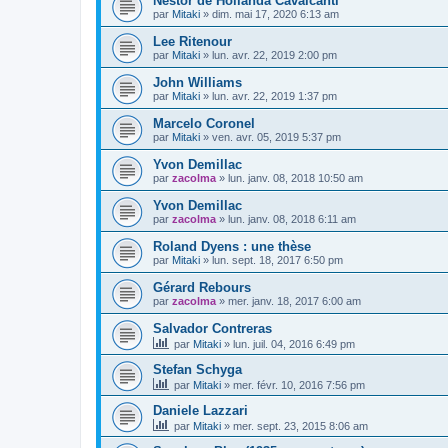
Nestor de Hollanda Cavalcanti
par
Mitaki
»
dim. mai 17, 2020 6:13 am
Lee Ritenour
par
Mitaki
»
lun. avr. 22, 2019 2:00 pm
John Williams
par
Mitaki
»
lun. avr. 22, 2019 1:37 pm
Marcelo Coronel
par
Mitaki
»
ven. avr. 05, 2019 5:37 pm
Yvon Demillac
par
zacolma
»
lun. janv. 08, 2018 10:50 am
Yvon Demillac
par
zacolma
»
lun. janv. 08, 2018 6:11 am
Roland Dyens : une thèse
par
Mitaki
»
lun. sept. 18, 2017 6:50 pm
Gérard Rebours
par
zacolma
»
mer. janv. 18, 2017 6:00 am
Salvador Contreras
par
Mitaki
»
lun. juil. 04, 2016 6:49 pm
Stefan Schyga
par
Mitaki
»
mer. févr. 10, 2016 7:56 pm
Daniele Lazzari
par
Mitaki
»
mer. sept. 23, 2015 8:06 am