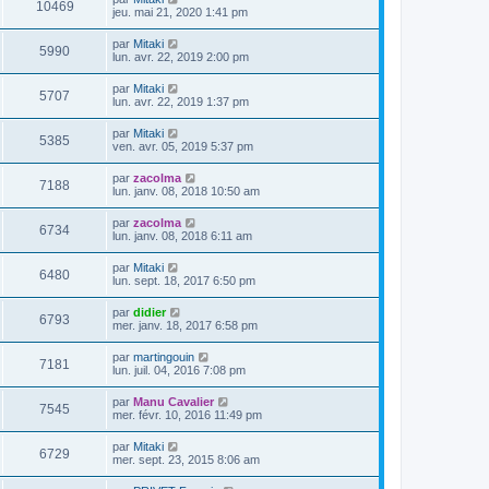
V
10469
i
e
e
jeu. mai 21, 2020 1:41 pm
e
e
s
r
r
u
s
n
D
par
Mitaki
s
m
a
V
5990
i
e
lun. avr. 22, 2019 2:00 pm
e
g
e
e
r
s
e
r
u
n
s
D
par
Mitaki
s
m
V
5707
i
a
e
lun. avr. 22, 2019 1:37 pm
e
e
e
g
r
s
r
u
e
n
s
D
par
Mitaki
s
m
V
5385
i
a
e
ven. avr. 05, 2019 5:37 pm
e
e
e
g
r
s
r
u
e
n
s
D
par
zacolma
s
m
V
7188
i
a
e
lun. janv. 08, 2018 10:50 am
e
e
e
g
r
s
r
u
e
n
s
D
par
zacolma
s
m
V
6734
i
a
e
lun. janv. 08, 2018 6:11 am
e
e
e
g
r
s
r
u
e
n
s
D
par
Mitaki
s
m
V
6480
i
a
e
lun. sept. 18, 2017 6:50 pm
e
e
e
g
r
s
r
u
e
n
s
D
par
didier
s
m
V
6793
i
a
e
mer. janv. 18, 2017 6:58 pm
e
e
e
g
r
s
r
u
e
n
s
D
par
martingouin
s
m
V
7181
i
a
e
lun. juil. 04, 2016 7:08 pm
e
e
e
g
r
s
r
u
e
n
s
D
par
Manu Cavalier
s
m
V
7545
i
a
e
mer. févr. 10, 2016 11:49 pm
e
e
e
g
r
s
r
u
e
n
s
D
par
Mitaki
s
m
V
6729
i
a
e
mer. sept. 23, 2015 8:06 am
e
e
e
g
r
s
r
u
e
n
s