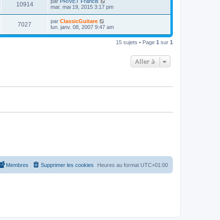
D
par
PRIVET Francis
s
m
V
10914
i
a
e
mar. mai 19, 2015 3:17 pm
e
e
e
g
r
s
r
u
e
n
s
D
par
ClassicGuitare
s
m
V
7027
i
a
e
lun. janv. 08, 2007 9:47 am
e
e
e
g
r
s
r
u
e
n
s
s
m
15 sujets • Page
1
sur
1
i
a
e
e
e
g
s
r
e
s
Aller à
s
m
a
e
g
s
e
s
a
g
e
Membres
Supprimer les cookies
Heures au format
UTC+01:00