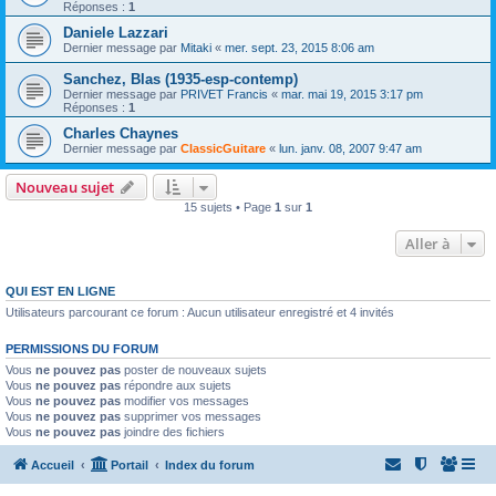
Réponses :
1
Daniele Lazzari
Dernier message par
Mitaki
«
mer. sept. 23, 2015 8:06 am
Sanchez, Blas (1935-esp-contemp)
Dernier message par
PRIVET Francis
«
mar. mai 19, 2015 3:17 pm
Réponses :
1
Charles Chaynes
Dernier message par
ClassicGuitare
«
lun. janv. 08, 2007 9:47 am
Nouveau sujet
15 sujets • Page
1
sur
1
Aller à
QUI EST EN LIGNE
Utilisateurs parcourant ce forum : Aucun utilisateur enregistré et 4 invités
PERMISSIONS DU FORUM
Vous
ne pouvez pas
poster de nouveaux sujets
Vous
ne pouvez pas
répondre aux sujets
Vous
ne pouvez pas
modifier vos messages
Vous
ne pouvez pas
supprimer vos messages
Vous
ne pouvez pas
joindre des fichiers
Accueil
Portail
Index du forum