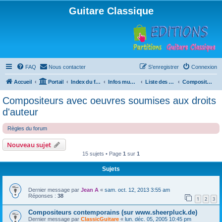
Guitare Classique
FAQ
Nous contacter
S’enregistrer
Connexion
Accueil
Portail
Index du forum
Infos musicales
Liste des compositeurs de musique pour guitare
Compositeurs avec oeuvres soumises aux droits d'auteur
Compositeurs avec oeuvres soumises aux droits
d'auteur
Règles du forum
Nouveau sujet
15 sujets • Page
1
sur
1
Sujets
Dernier message par
Jean A
«
sam. oct. 12, 2013 3:55 am
Réponses :
38
1
2
3
Compositeurs contemporains (sur www.sheerpluck.de)
Dernier message par
ClassicGuitare
«
lun. déc. 05, 2005 10:45 pm