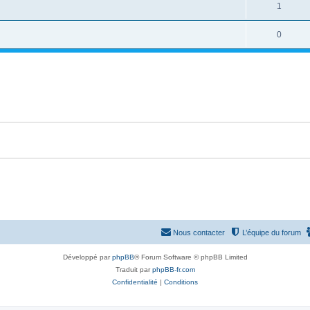
o
R
1
s
p
s
n
é
e
o
R
0
s
p
s
n
é
e
o
s
p
s
n
e
o
s
s
n
e
s
s
e
s
Nous contacter
L’équipe du forum
Développé par
phpBB
® Forum Software © phpBB Limited
Traduit par
phpBB-fr.com
Confidentialité
|
Conditions