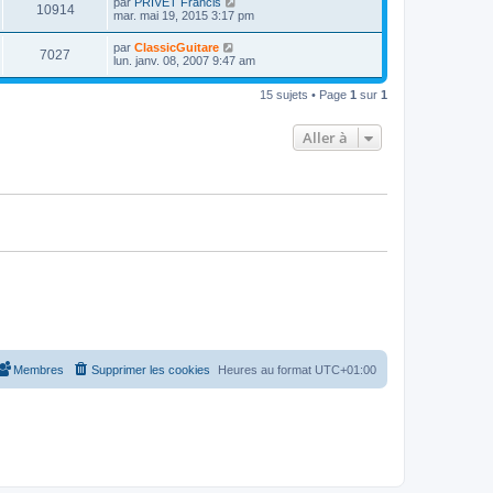
D
par
PRIVET Francis
s
m
V
10914
i
a
e
mar. mai 19, 2015 3:17 pm
e
e
e
g
r
s
r
u
e
n
s
D
par
ClassicGuitare
s
m
V
7027
i
a
e
lun. janv. 08, 2007 9:47 am
e
e
e
g
r
s
r
u
e
n
s
s
m
15 sujets • Page
1
sur
1
i
a
e
e
e
g
s
r
e
s
Aller à
s
m
a
e
g
s
e
s
a
g
e
Membres
Supprimer les cookies
Heures au format
UTC+01:00