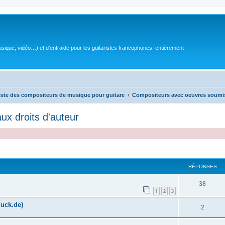
sique, vidéo…) et d'entraide pour les guitaristes francophones, entièrement
iste des compositeurs de musique pour guitare
Compositeurs avec oeuvres soumis
x droits d'auteur
RÉPONSES
R
38
1
2
3
é
uck.de)
R
2
p
é
o