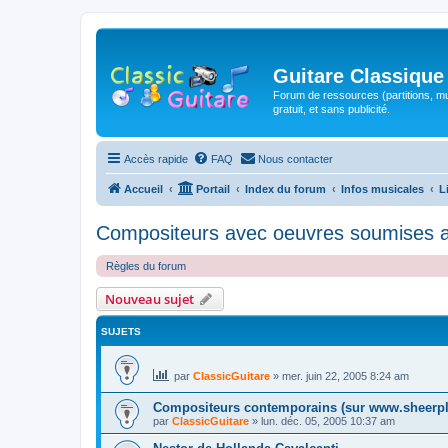
Guitare Classique
Forum de ressources (partitions, mu
gratuit, et sans publicité.
Accès rapide
FAQ
Nous contacter
Accueil
Portail
Index du forum
Infos musicales
L
Compositeurs avec oeuvres soumises au
Règles du forum
Nouveau sujet
SUJETS
par
ClassicGuitare
»
mer. juin 22, 2005 8:24 am
Compositeurs contemporains (sur www.sheerpl
par
ClassicGuitare
»
lun. déc. 05, 2005 10:37 am