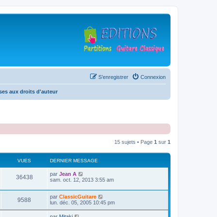
S’enregistrer
Connexion
es aux droits d'auteur
15 sujets • Page
1
sur
1
VUES
DERNIER MESSAGE
D
par
Jean A
V
36438
e
sam. oct. 12, 2013 3:55 am
r
u
n
D
par
ClassicGuitare
i
V
9588
e
e
lun. déc. 05, 2005 10:45 pm
e
r
r
u
n
s
m
D
par
Mitaki