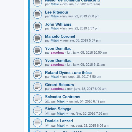
Nestor de Hollanda Cavalcanti
par
Mitaki
»
dim. mai 17, 2020 6:13 am
Lee Ritenour
par
Mitaki
»
lun. avr. 22, 2019 2:00 pm
John Williams
par
Mitaki
»
lun. avr. 22, 2019 1:37 pm
Marcelo Coronel
par
Mitaki
»
ven. avr. 05, 2019 5:37 pm
Yvon Demillac
par
zacolma
»
lun. janv. 08, 2018 10:50 am
Yvon Demillac
par
zacolma
»
lun. janv. 08, 2018 6:11 am
Roland Dyens : une thèse
par
Mitaki
»
lun. sept. 18, 2017 6:50 pm
Gérard Rebours
par
zacolma
»
mer. janv. 18, 2017 6:00 am
Salvador Contreras
par
Mitaki
»
lun. juil. 04, 2016 6:49 pm
Stefan Schyga
par
Mitaki
»
mer. févr. 10, 2016 7:56 pm
Daniele Lazzari
par
Mitaki
»
mer. sept. 23, 2015 8:06 am