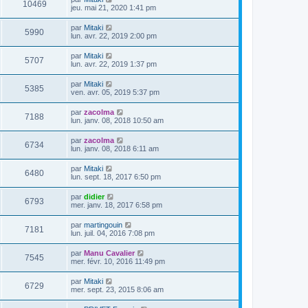
V
10469
i
e
e
jeu. mai 21, 2020 1:41 pm
e
e
s
r
r
u
s
n
D
par
Mitaki
s
m
a
V
5990
i
e
lun. avr. 22, 2019 2:00 pm
e
g
e
e
r
s
e
r
u
n
s
D
par
Mitaki
s
m
V
5707
i
a
e
lun. avr. 22, 2019 1:37 pm
e
e
e
g
r
s
r
u
e
n
s
D
par
Mitaki
s
m
V
5385
i
a
e
ven. avr. 05, 2019 5:37 pm
e
e
e
g
r
s
r
u
e
n
s
D
par
zacolma
s
m
V
7188
i
a
e
lun. janv. 08, 2018 10:50 am
e
e
e
g
r
s
r
u
e
n
s
D
par
zacolma
s
m
V
6734
i
a
e
lun. janv. 08, 2018 6:11 am
e
e
e
g
r
s
r
u
e
n
s
D
par
Mitaki
s
m
V
6480
i
a
e
lun. sept. 18, 2017 6:50 pm
e
e
e
g
r
s
r
u
e
n
s
D
par
didier
s
m
V
6793
i
a
e
mer. janv. 18, 2017 6:58 pm
e
e
e
g
r
s
r
u
e
n
s
D
par
martingouin
s
m
V
7181
i
a
e
lun. juil. 04, 2016 7:08 pm
e
e
e
g
r
s
r
u
e
n
s
D
par
Manu Cavalier
s
m
V
7545
i
a
e
mer. févr. 10, 2016 11:49 pm
e
e
e
g
r
s
r
u
e
n
s
D
par
Mitaki
s
m
V
6729
i
a
e
mer. sept. 23, 2015 8:06 am
e
e
e
g
r
s
r
u
e
n
s