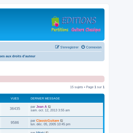
S’enregistrer
Connexion
es aux droits d'auteur
15 sujets • Page
1
sur
1
VUES
DERNIER MESSAGE
D
par
Jean A
V
36435
e
sam. oct. 12, 2013 3:55 am
r
u
n
D
par
ClassicGuitare
i
V
9586
e
e
lun. déc. 05, 2005 10:45 pm
e
r
r
u
n
s
m
D
par
Mitaki