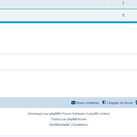
o
R
1
s
p
s
n
é
e
o
R
0
s
p
s
n
é
e
o
s
p
s
n
e
o
s
s
n
e
s
s
e
s
Nous contacter
L’équipe du forum
Développé par
phpBB
® Forum Software © phpBB Limited
Traduit par
phpBB-fr.com
Confidentialité
|
Conditions