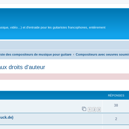
sique, vidéo…) et d'entraide pour les guitaristes francophones, entièrement
iste des compositeurs de musique pour guitare
Compositeurs avec oeuvres soumis
x droits d'auteur
RÉPONSES
R
38
1
2
3
é
uck.de)
R
2
p
é
o