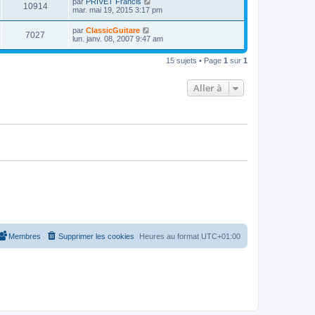
D
par
PRIVET Francis
s
m
V
10914
i
a
e
mar. mai 19, 2015 3:17 pm
e
e
e
g
r
s
r
u
e
n
s
D
par
ClassicGuitare
s
m
V
7027
i
a
e
lun. janv. 08, 2007 9:47 am
e
e
e
g
r
s
r
u
e
n
s
s
m
15 sujets • Page
1
sur
1
i
a
e
e
e
g
s
r
e
s
Aller à
s
m
a
e
g
s
e
s
a
g
e
Membres
Supprimer les cookies
Heures au format
UTC+01:00