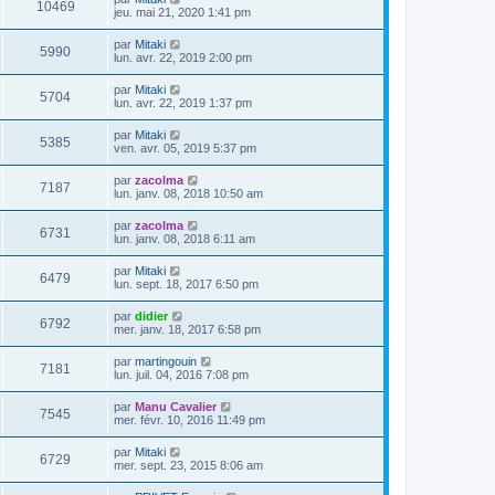
V
10469
i
e
e
jeu. mai 21, 2020 1:41 pm
e
e
s
r
r
u
s
n
D
par
Mitaki
s
m
a
V
5990
i
e
lun. avr. 22, 2019 2:00 pm
e
g
e
e
r
s
e
r
u
n
s
D
par
Mitaki
s
m
V
5704
i
a
e
lun. avr. 22, 2019 1:37 pm
e
e
e
g
r
s
r
u
e
n
s
D
par
Mitaki
s
m
V
5385
i
a
e
ven. avr. 05, 2019 5:37 pm
e
e
e
g
r
s
r
u
e
n
s
D
par
zacolma
s
m
V
7187
i
a
e
lun. janv. 08, 2018 10:50 am
e
e
e
g
r
s
r
u
e
n
s
D
par
zacolma
s
m
V
6731
i
a
e
lun. janv. 08, 2018 6:11 am
e
e
e
g
r
s
r
u
e
n
s
D
par
Mitaki
s
m
V
6479
i
a
e
lun. sept. 18, 2017 6:50 pm
e
e
e
g
r
s
r
u
e
n
s
D
par
didier
s
m
V
6792
i
a
e
mer. janv. 18, 2017 6:58 pm
e
e
e
g
r
s
r
u
e
n
s
D
par
martingouin
s
m
V
7181
i
a
e
lun. juil. 04, 2016 7:08 pm
e
e
e
g
r
s
r
u
e
n
s
D
par
Manu Cavalier
s
m
V
7545
i
a
e
mer. févr. 10, 2016 11:49 pm
e
e
e
g
r
s
r
u
e
n
s
D
par
Mitaki
s
m
V
6729
i
a
e
mer. sept. 23, 2015 8:06 am
e
e
e
g
r
s
r
u
e
n
s