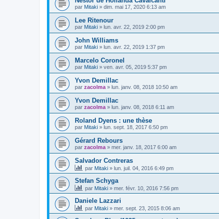
Nestor de Hollanda Cavalcanti
par
Mitaki
»
dim. mai 17, 2020 6:13 am
Lee Ritenour
par
Mitaki
»
lun. avr. 22, 2019 2:00 pm
John Williams
par
Mitaki
»
lun. avr. 22, 2019 1:37 pm
Marcelo Coronel
par
Mitaki
»
ven. avr. 05, 2019 5:37 pm
Yvon Demillac
par
zacolma
»
lun. janv. 08, 2018 10:50 am
Yvon Demillac
par
zacolma
»
lun. janv. 08, 2018 6:11 am
Roland Dyens : une thèse
par
Mitaki
»
lun. sept. 18, 2017 6:50 pm
Gérard Rebours
par
zacolma
»
mer. janv. 18, 2017 6:00 am
Salvador Contreras
par
Mitaki
»
lun. juil. 04, 2016 6:49 pm
Stefan Schyga
par
Mitaki
»
mer. févr. 10, 2016 7:56 pm
Daniele Lazzari
par
Mitaki
»
mer. sept. 23, 2015 8:06 am