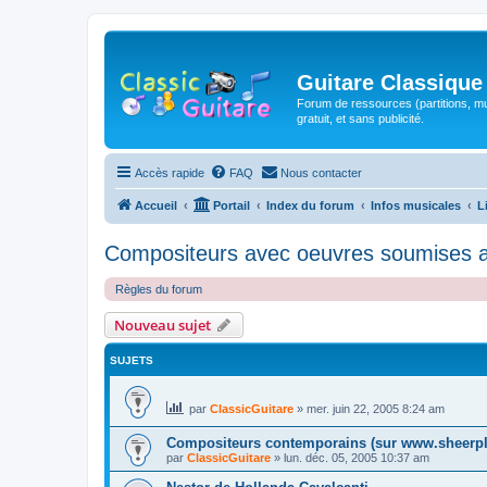
Guitare Classique
Forum de ressources (partitions, mu
gratuit, et sans publicité.
Accès rapide
FAQ
Nous contacter
Accueil
Portail
Index du forum
Infos musicales
L
Compositeurs avec oeuvres soumises au
Règles du forum
Nouveau sujet
SUJETS
par
ClassicGuitare
»
mer. juin 22, 2005 8:24 am
Compositeurs contemporains (sur www.sheerpl
par
ClassicGuitare
»
lun. déc. 05, 2005 10:37 am