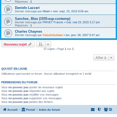
Réponses :
1
Daniele Lazzari
Dernier message par
Mitaki
«
mer. sept. 23, 2015 8:06 am
Sanchez, Blas (1935-esp-contemp)
Dernier message par
PRIVET Francis
«
mar. mai 19, 2015 3:17 pm
Réponses :
1
Charles Chaynes
Dernier message par
ClassicGuitare
«
lun. janv. 08, 2007 9:47 am
Nouveau sujet
15 sujets • Page
1
sur
1
Aller à
QUI EST EN LIGNE
Utilisateurs parcourant ce forum : Aucun utilisateur enregistré et 1 invité
PERMISSIONS DU FORUM
Vous
ne pouvez pas
poster de nouveaux sujets
Vous
ne pouvez pas
répondre aux sujets
Vous
ne pouvez pas
modifier vos messages
Vous
ne pouvez pas
supprimer vos messages
Vous
ne pouvez pas
joindre des fichiers
Accueil
Portail
Index du forum