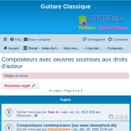
Guitare Classique
FAQ
Nous contacter
S’enregistrer
Connexion
Accueil
Portail
Index du forum
Infos musicales
Liste des compositeurs de musique pour guitare
Compositeurs avec oeuvres soumises aux droits d'auteur
Compositeurs avec oeuvres soumises aux droits
d'auteur
Règles du forum
Nouveau sujet
15 sujets • Page
1
sur
1
Sujets
Dernier message par
Jean A
«
sam. oct. 12, 2013 3:55 am
Réponses :
38
1
2
3
Compositeurs contemporains (sur www.sheerpluck.de)
Dernier message par
ClassicGuitare
«
lun. déc. 05, 2005 10:45 pm