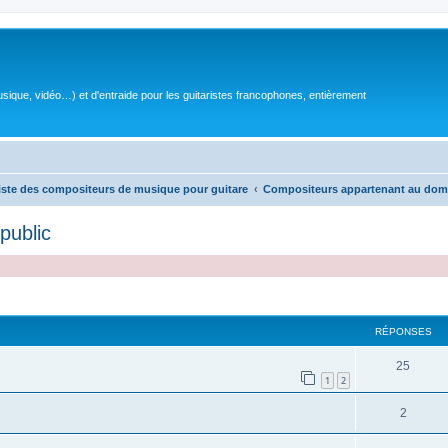
sique, vidéo…) et d'entraide pour les guitaristes francophones, entièrement
iste des compositeurs de musique pour guitare
Compositeurs appartenant au dom
public
RÉPONSES
R
25
1
2
é
R
2
p
é
o