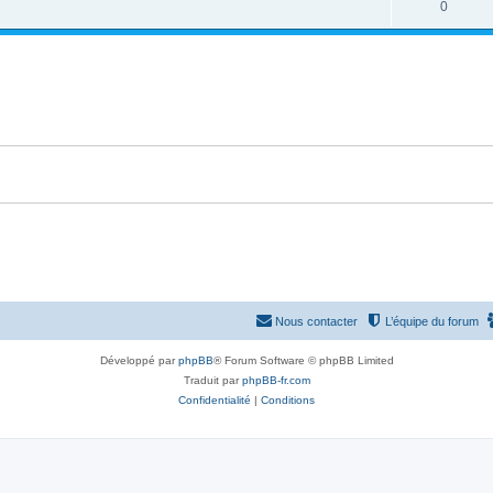
R
0
p
n
é
o
s
p
n
e
o
s
s
n
e
s
s
e
s
Nous contacter
L’équipe du forum
Développé par
phpBB
® Forum Software © phpBB Limited
Traduit par
phpBB-fr.com
Confidentialité
|
Conditions