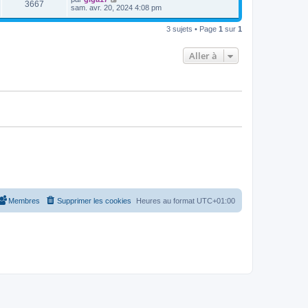
V
3667
i
e
e
sam. avr. 20, 2024 4:08 pm
e
e
s
r
r
u
s
n
s
m
3 sujets • Page
1
sur
1
a
i
e
g
e
e
s
e
r
s
Aller à
s
m
a
e
g
s
e
s
a
g
e
Membres
Supprimer les cookies
Heures au format
UTC+01:00