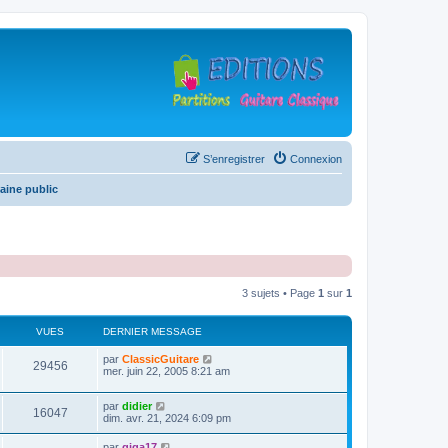
S’enregistrer
Connexion
aine public
3 sujets • Page
1
sur
1
VUES
DERNIER MESSAGE
D
par
ClassicGuitare
V
29456
e
mer. juin 22, 2005 8:21 am
r
u
n
D
par
didier
i
V
16047
e
e
dim. avr. 21, 2024 6:09 pm
e
r
r
u
n
s
m
D
par
giga17