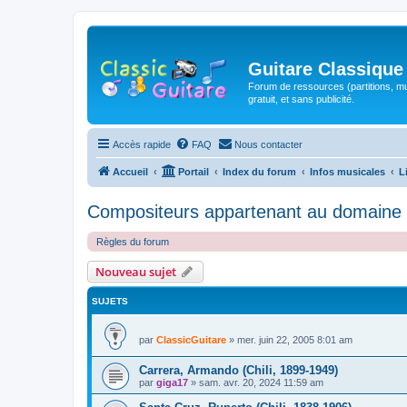
Guitare Classique
Forum de ressources (partitions, mu
gratuit, et sans publicité.
Accès rapide
FAQ
Nous contacter
Accueil
Portail
Index du forum
Infos musicales
L
Compositeurs appartenant au domaine 
Règles du forum
Nouveau sujet
SUJETS
par
ClassicGuitare
»
mer. juin 22, 2005 8:01 am
Carrera, Armando (Chili, 1899-1949)
par
giga17
»
sam. avr. 20, 2024 11:59 am