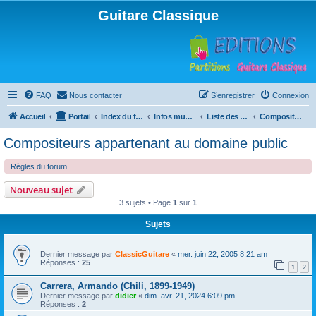
Guitare Classique
FAQ
Nous contacter
S’enregistrer
Connexion
Accueil
Portail
Index du forum
Infos musicales
Liste des compositeurs de musique pour guitare
Compositeurs appartenant au domaine public
Compositeurs appartenant au domaine public
Règles du forum
Nouveau sujet
3 sujets • Page
1
sur
1
Sujets
Dernier message par
ClassicGuitare
«
mer. juin 22, 2005 8:21 am
Réponses :
25
1
2
Carrera, Armando (Chili, 1899-1949)
Dernier message par
didier
«
dim. avr. 21, 2024 6:09 pm
Réponses :
2