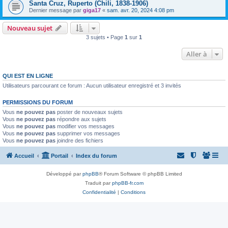
Santa Cruz, Ruperto (Chili, 1838-1906)
Dernier message par
giga17
«
sam. avr. 20, 2024 4:08 pm
Nouveau sujet
3 sujets • Page
1
sur
1
Aller à
QUI EST EN LIGNE
Utilisateurs parcourant ce forum : Aucun utilisateur enregistré et 3 invités
PERMISSIONS DU FORUM
Vous
ne pouvez pas
poster de nouveaux sujets
Vous
ne pouvez pas
répondre aux sujets
Vous
ne pouvez pas
modifier vos messages
Vous
ne pouvez pas
supprimer vos messages
Vous
ne pouvez pas
joindre des fichiers
Accueil
Portail
Index du forum
Développé par
phpBB
® Forum Software © phpBB Limited
Traduit par
phpBB-fr.com
Confidentialité
|
Conditions