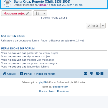
Santa Cruz, Ruperto (Chili, 1838-1906)
Dernier message par
giga17
«
sam. avr. 20, 2024 4:08 pm
Nouveau sujet
3 sujets • Page
1
sur
1
Aller à
QUI EST EN LIGNE
Utilisateurs parcourant ce forum : Aucun utilisateur enregistré et 1 invité
PERMISSIONS DU FORUM
Vous
ne pouvez pas
poster de nouveaux sujets
Vous
ne pouvez pas
répondre aux sujets
Vous
ne pouvez pas
modifier vos messages
Vous
ne pouvez pas
supprimer vos messages
Vous
ne pouvez pas
joindre des fichiers
Accueil
Portail
Index du forum
Développé par
phpBB
® Forum Software © phpBB Limited
Traduit par
phpBB-fr.com
Confidentialité
|
Conditions