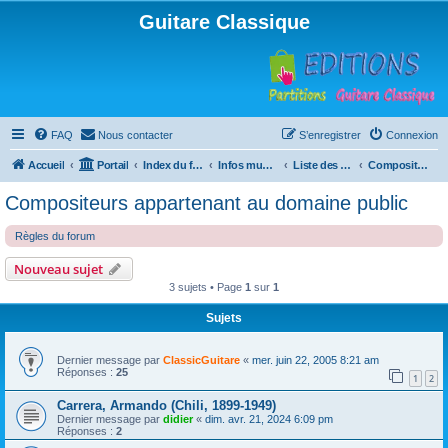
Guitare Classique
FAQ
Nous contacter
S’enregistrer
Connexion
Accueil
Portail
Index du forum
Infos musicales
Liste des compositeurs de musique pour guitare
Compositeurs appartenant au domaine public
Compositeurs appartenant au domaine public
Règles du forum
Nouveau sujet
3 sujets • Page
1
sur
1
Sujets
Dernier message par
ClassicGuitare
«
mer. juin 22, 2005 8:21 am
Réponses :
25
1
2
Carrera, Armando (Chili, 1899-1949)
Dernier message par
didier
«
dim. avr. 21, 2024 6:09 pm
Réponses :
2