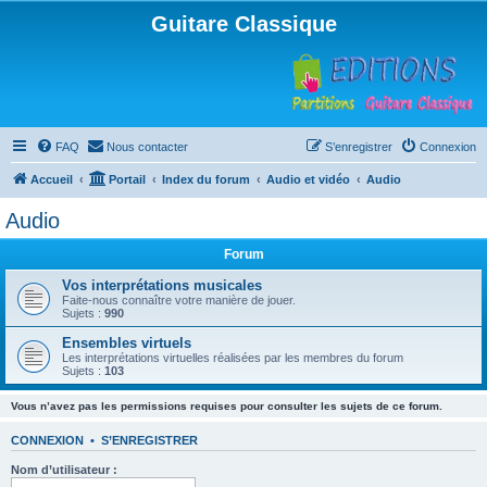
Guitare Classique
FAQ
Nous contacter
S’enregistrer
Connexion
Accueil
Portail
Index du forum
Audio et vidéo
Audio
Audio
Forum
Vos interprétations musicales
Faite-nous connaître votre manière de jouer.
Sujets :
990
Ensembles virtuels
Les interprétations virtuelles réalisées par les membres du forum
Sujets :
103
Vous n’avez pas les permissions requises pour consulter les sujets de ce forum.
CONNEXION
•
S’ENREGISTRER
Nom d’utilisateur :