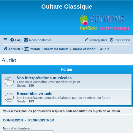
Guitare Classique
FAQ
Nous contacter
S’enregistrer
Connexion
Accueil
Portail
Index du forum
Audio et vidéo
Audio
Audio
Forum
Vos interprétations musicales
Faite-nous connaître votre manière de jouer.
Sujets :
990
Ensembles virtuels
Les interprétations virtuelles réalisées par les membres du forum
Sujets :
103
Vous n’avez pas les permissions requises pour consulter les sujets de ce forum.
CONNEXION
•
S’ENREGISTRER
Nom d’utilisateur :