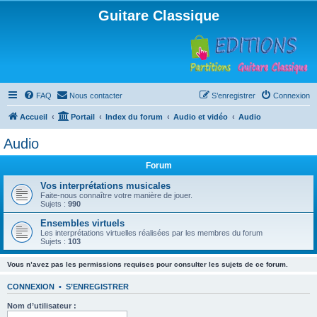
Guitare Classique
FAQ
Nous contacter
S’enregistrer
Connexion
Accueil
Portail
Index du forum
Audio et vidéo
Audio
Audio
Forum
Vos interprétations musicales
Faite-nous connaître votre manière de jouer.
Sujets :
990
Ensembles virtuels
Les interprétations virtuelles réalisées par les membres du forum
Sujets :
103
Vous n’avez pas les permissions requises pour consulter les sujets de ce forum.
CONNEXION
•
S’ENREGISTRER
Nom d’utilisateur :