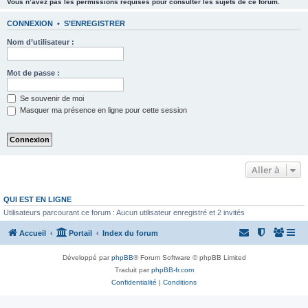
Vous n’avez pas les permissions requises pour consulter les sujets de ce forum.
CONNEXION
•
S’ENREGISTRER
Nom d’utilisateur :
Mot de passe :
Se souvenir de moi
Masquer ma présence en ligne pour cette session
Aller à
QUI EST EN LIGNE
Utilisateurs parcourant ce forum : Aucun utilisateur enregistré et 2 invités
Accueil
Portail
Index du forum
Développé par
phpBB
® Forum Software © phpBB Limited
Traduit par
phpBB-fr.com
Confidentialité
|
Conditions