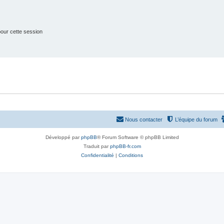
s
our cette session
Nous contacter
L’équipe du forum
Développé par
phpBB
® Forum Software © phpBB Limited
Traduit par
phpBB-fr.com
Confidentialité
|
Conditions