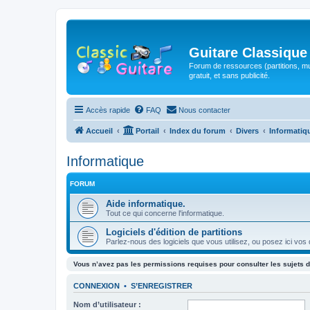
Guitare Classique
Forum de ressources (partitions, mu
gratuit, et sans publicité.
Accès rapide
FAQ
Nous contacter
Accueil
Portail
Index du forum
Divers
Informatiq
Informatique
FORUM
Aide informatique.
Tout ce qui concerne l'informatique.
Logiciels d'édition de partitions
Parlez-nous des logiciels que vous utilisez, ou posez ici vos
Vous n’avez pas les permissions requises pour consulter les sujets d
CONNEXION
•
S’ENREGISTRER
Nom d’utilisateur :