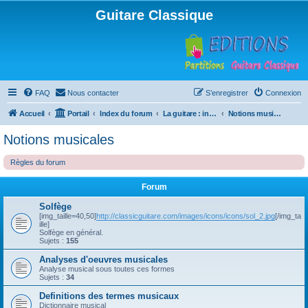
Guitare Classique
FAQ
Nous contacter
S’enregistrer
Connexion
Accueil
Portail
Index du forum
La guitare : instrument, cours et théorie
Notions musicales
Notions musicales
Règles du forum
Forum
Solfège
[img_taille=40,50]
http://classicguitare.com/images/icons/icons/sol_2.jpg
[/img_ta
ille]
Solfège en général.
Sujets :
155
Analyses d'oeuvres musicales
Analyse musical sous toutes ces formes
Sujets :
34
Definitions des termes musicaux
Dictionnaire musical