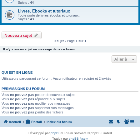
Sujets :
44
Livres, Ebooks et tutoriaux
Toute sorte de livres ebooks et tutoriaux.
Sujets :
43
Nouveau sujet
0 sujet • Page
1
sur
1
Il n’y a aucun sujet ou message dans ce forum.
Aller à
QUI EST EN LIGNE
Utilisateurs parcourant ce forum : Aucun utilisateur enregistré et 2 invités
PERMISSIONS DU FORUM
Vous
ne pouvez pas
poster de nouveaux sujets
Vous
ne pouvez pas
répondre aux sujets
Vous
ne pouvez pas
modifier vos messages
Vous
ne pouvez pas
supprimer vos messages
Vous
ne pouvez pas
joindre des fichiers
Accueil
Portail
Index du forum
Développé par
phpBB
® Forum Software © phpBB Limited
Traduit par
phpBB-fr.com