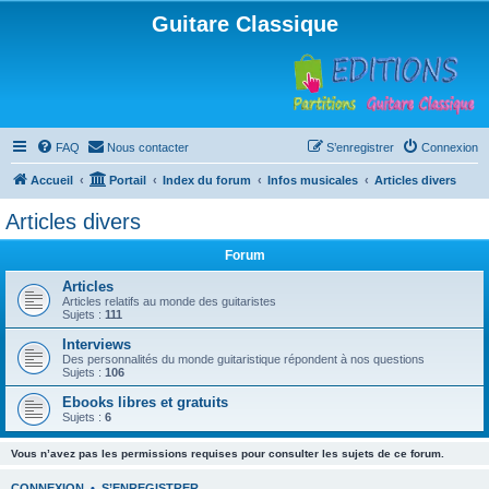
Guitare Classique
FAQ
Nous contacter
S’enregistrer
Connexion
Accueil
Portail
Index du forum
Infos musicales
Articles divers
Articles divers
Forum
Articles
Articles relatifs au monde des guitaristes
Sujets :
111
Interviews
Des personnalités du monde guitaristique répondent à nos questions
Sujets :
106
Ebooks libres et gratuits
Sujets :
6
Vous n’avez pas les permissions requises pour consulter les sujets de ce forum.
CONNEXION
•
S’ENREGISTRER