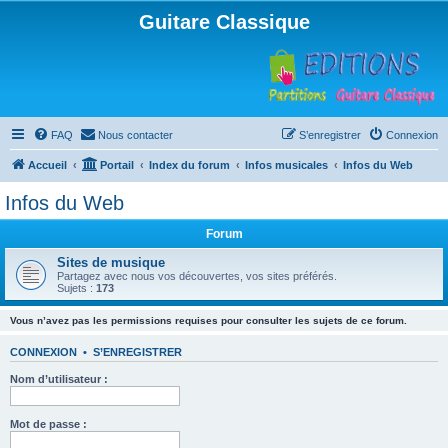
Guitare Classique
FAQ
Nous contacter
S’enregistrer
Connexion
Accueil
Portail
Index du forum
Infos musicales
Infos du Web
Infos du Web
Forum
Sites de musique
Partagez avec nous vos découvertes, vos sites préférés.
Sujets :
173
Vous n’avez pas les permissions requises pour consulter les sujets de ce forum.
CONNEXION
•
S’ENREGISTRER
Nom d’utilisateur :
Mot de passe :