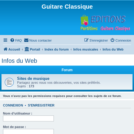
Guitare Classique
FAQ
Nous contacter
S’enregistrer
Connexion
Accueil
Portail
Index du forum
Infos musicales
Infos du Web
Infos du Web
Forum
Sites de musique
Partagez avec nous vos découvertes, vos sites préférés.
Sujets :
173
Vous n’avez pas les permissions requises pour consulter les sujets de ce forum.
CONNEXION
•
S’ENREGISTRER
Nom d’utilisateur :
Mot de passe :